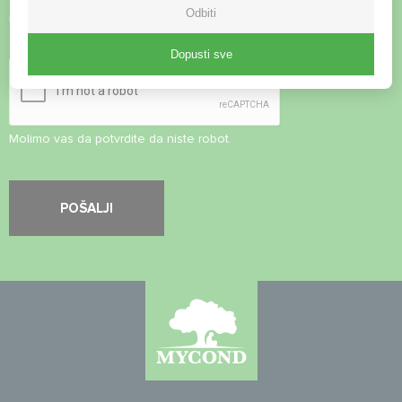
Odbiti
Prihvati
Pravila o privatnosti
Sigurnosna provjera
*
Dopusti sve
Molimo vas da potvrdite da niste robot.