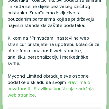
podataka i kolačićima. Svi podaci su šifrirani
Ime
i nikada se ne dijele bez vašeg izričitog
pristanka. Surađujemo isključivo s
pouzdanim partnerima koji se pridržavaju
Broj telefona
najviših standarda zaštite podataka.
Klikom na "Prihvaćam i nastavi na web
stranicu" pristajete na upotrebu kolačića za
E-pošta
bitne funkcionalnosti web stranice,
analitiku, personalizaciju i marketinške
svrhe.
Komentar
Mycond Limited obrađuje sve osobne
podatke u skladu sa svojim
Pravilima o
privatnosti
i
Pravilima korištenja sadržaja
web stranice
.