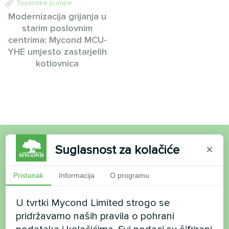
Toplinske pumpe
Modernizacija grijanja u
starim poslovnim
centrima: Mycond MCU-
YHE umjesto zastarjelih
kotlovnica
Suglasnost za kolačiće
×
Želite kupiti ili imate
pitanja?
Pristanak
Informacija
O programu
U tvrtki Mycond Limited strogo se
Kontaktirajte nas i mi ćemo vam pomoći
pridržavamo naših pravila o pohrani