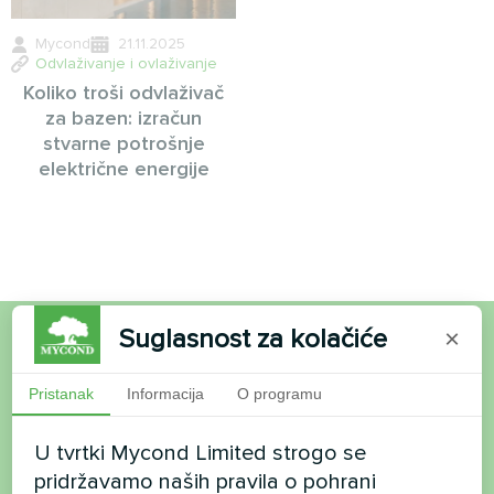
Mycond
21.11.2025
Odvlaživanje i ovlaživanje
Koliko troši odvlaživač
za bazen: izračun
stvarne potrošnje
električne energije
Suglasnost za kolačiće
×
Želite kupiti ili imate
Pristanak
Informacija
O programu
pitanja?
U tvrtki Mycond Limited strogo se
Kontaktirajte nas i mi ćemo vam pomoći
pridržavamo naših pravila o pohrani