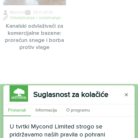
Mycond
26.11.2025
Odvlaživanje i ovlaživanje
Kanalski odvlaživači za
komercijalne bazene:
proračun snage i borba
protiv vlage
Suglasnost za kolačiće
×
Želite kupiti ili imate
Pristanak
Informacija
O programu
pitanja?
U tvrtki Mycond Limited strogo se
Kontaktirajte nas i mi ćemo vam pomoći
pridržavamo naših pravila o pohrani