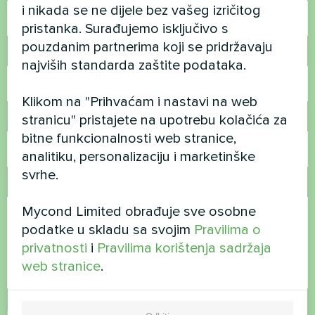
i nikada se ne dijele bez vašeg izričitog
pristanka. Surađujemo isključivo s
pouzdanim partnerima koji se pridržavaju
Broj telefona
najviših standarda zaštite podataka.
Klikom na "Prihvaćam i nastavi na web
stranicu" pristajete na upotrebu kolačića za
E-pošta
bitne funkcionalnosti web stranice,
analitiku, personalizaciju i marketinške
svrhe.
Komentar
Mycond Limited obrađuje sve osobne
podatke u skladu sa svojim
Pravilima o
privatnosti
i
Pravilima korištenja sadržaja
web stranice
.
Prihvati
Pravila o privatnosti