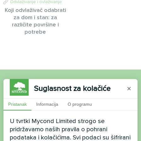
Odvlaživanje i ovlaživanje
Koji odvlaživač odabrati
za dom i stan: za
različite površine i
potrebe
Suglasnost za kolačiće
×
Želite kupiti ili imate
pitanja?
Pristanak
Informacija
O programu
Kontaktirajte nas i mi ćemo vam pomoći
U tvrtki Mycond Limited strogo se
pridržavamo naših pravila o pohrani
Ime
podataka i kolačićima. Svi podaci su šifrirani