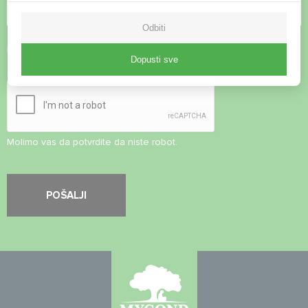
Odbiti
Prihvati
Pravila o privatnosti
Dopusti sve
Sigurnosna provjera
*
Molimo vas da potvrdite da niste robot.