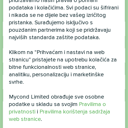
pridržavamo naših pravila o pohrani
Kontaktirajte nas i mi ćemo vam pomoći
podataka i kolačićima. Svi podaci su šifrirani
i nikada se ne dijele bez vašeg izričitog
Ime
pristanka. Surađujemo isključivo s
pouzdanim partnerima koji se pridržavaju
najviših standarda zaštite podataka.
Broj telefona
Klikom na "Prihvaćam i nastavi na web
stranicu" pristajete na upotrebu kolačića za
bitne funkcionalnosti web stranice,
E-pošta
analitiku, personalizaciju i marketinške
svrhe.
Mycond Limited obrađuje sve osobne
Komentar
podatke u skladu sa svojim
Pravilima o
privatnosti
i
Pravilima korištenja sadržaja
web stranice
.