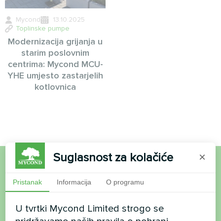
Mycond
13.10.2025
Toplinske pumpe
Modernizacija grijanja u
starim poslovnim
centrima: Mycond MCU-
YHE umjesto zastarjelih
kotlovnica
Suglasnost za kolačiće
×
Želite kupiti ili imate
Pristanak
Informacija
O programu
pitanja?
U tvrtki Mycond Limited strogo se