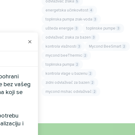
odvlaživač zraka
5
energetska učinkovitost
4
toplinska pumpa zrak-voda
3
ušteda energije
toplinske pumpe
3
3
odvlaživač zraka za bazen
3
×
kontrola vlažnosti
Mycond BeeSmart
3
2
mycond beeThermic
2
toplinska pumpa
2
kontrola vlage u bazenu
2
pohrani
zidni odvlaživač za bazen
2
ele bez vašeg
a koji se
mycond mshac odvlaživač
2
upotrebu
lizaciju i