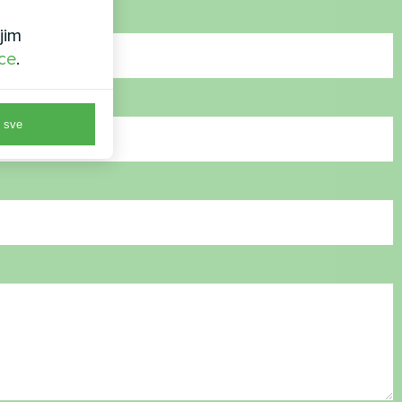
jim
ice
.
 sve