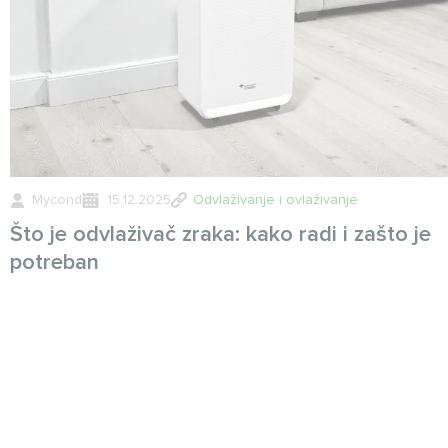
Mycond
15.12.2025
Odvlaživanje i ovlaživanje
Što je odvlaživač zraka: kako radi i zašto je
potreban