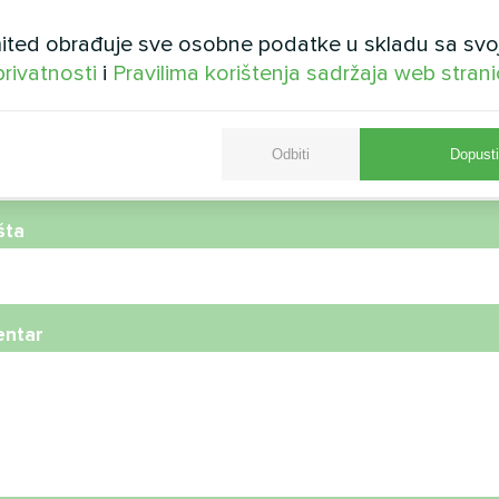
ted obrađuje sve osobne podatke u skladu sa svo
privatnosti
i
Pravilima korištenja sadržaja web stran
telefona
Odbiti
Dopusti
šta
ntar