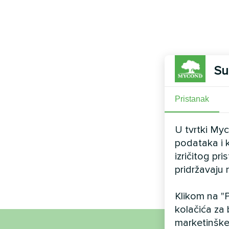
Su
Pristanak
U tvrtki My
podataka i k
izričitog pr
pridržavaju 
Klikom na "P
kolačića za 
marketinške