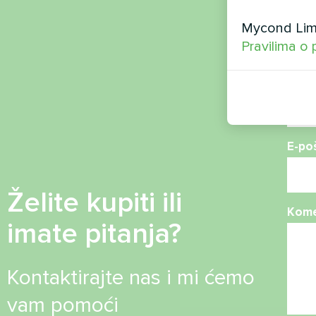
Ime
Mycond Limi
Pravilima o 
Broj 
E-po
Želite kupiti ili
Kome
imate pitanja?
Kontaktirajte nas i mi ćemo
vam pomoći