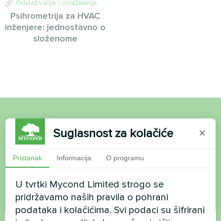
Odvlaživanje i ovlaživanje
Psihrometrija za HVAC
inženjere: jednostavno o
složenome
Želite kupiti ili imate
Suglasnost za kolačiće
×
pitanja?
Pristanak
Informacija
O programu
Kontaktirajte nas i mi ćemo vam pomoći
U tvrtki Mycond Limited strogo se
pridržavamo naših pravila o pohrani
Ime
podataka i kolačićima. Svi podaci su šifrirani