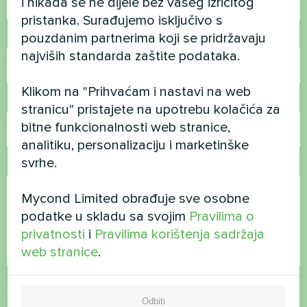
i nikada se ne dijele bez vašeg izričitog
pristanka. Surađujemo isključivo s
pouzdanim partnerima koji se pridržavaju
Broj telefona
najviših standarda zaštite podataka.
Klikom na "Prihvaćam i nastavi na web
E-pošta
stranicu" pristajete na upotrebu kolačića za
bitne funkcionalnosti web stranice,
analitiku, personalizaciju i marketinške
svrhe.
Komentar
Mycond Limited obrađuje sve osobne
podatke u skladu sa svojim
Pravilima o
privatnosti
i
Pravilima korištenja sadržaja
web stranice
.
Prihvati
Pravila o privatnosti
Odbiti