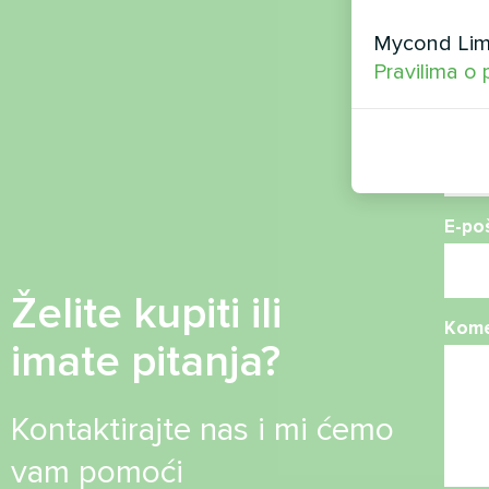
Ime
Mycond Limi
Pravilima o 
Broj 
E-po
Želite kupiti ili
Kome
imate pitanja?
Kontaktirajte nas i mi ćemo
vam pomoći