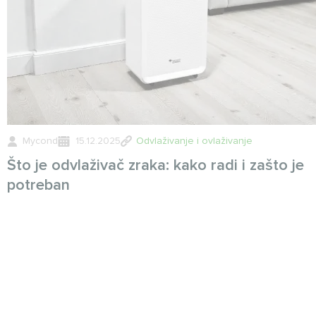
Mycond
15.12.2025
Odvlaživanje i ovlaživanje
Što je odvlaživač zraka: kako radi i zašto je
potreban