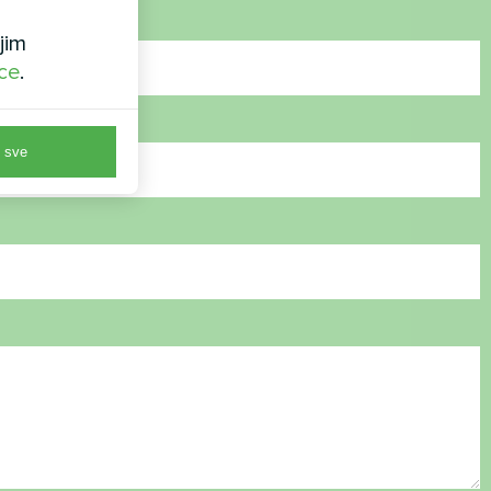
jim
ice
.
 sve