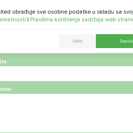
ted obrađuje sve osobne podatke u skladu sa svo
privatnosti
i
Pravilima korištenja sadržaja web stran
telefona
Odbiti
Dopusti
šta
ntar