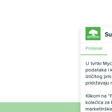
Su
Pristanak
U tvrtki My
podataka i k
izričitog pr
pridržavaju 
Klikom na "P
kolačića za 
marketinške