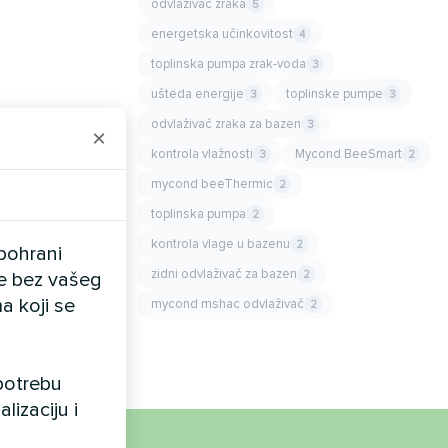
odvlaživač zraka
5
energetska učinkovitost
4
toplinska pumpa zrak-voda
3
ušteda energije
toplinske pumpe
3
3
odvlaživač zraka za bazen
3
×
kontrola vlažnosti
Mycond BeeSmart
3
2
mycond beeThermic
2
toplinska pumpa
2
kontrola vlage u bazenu
2
pohrani
zidni odvlaživač za bazen
2
ele bez vašeg
a koji se
mycond mshac odvlaživač
2
upotrebu
lizaciju i