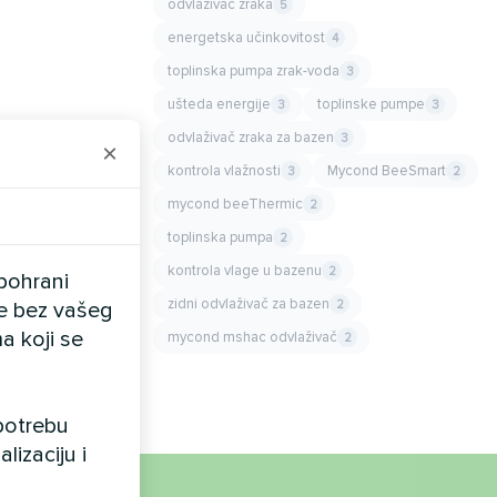
odvlaživač zraka
5
energetska učinkovitost
4
toplinska pumpa zrak-voda
3
ušteda energije
toplinske pumpe
3
3
odvlaživač zraka za bazen
3
×
kontrola vlažnosti
Mycond BeeSmart
3
2
mycond beeThermic
2
toplinska pumpa
2
kontrola vlage u bazenu
2
pohrani
zidni odvlaživač za bazen
2
ele bez vašeg
a koji se
mycond mshac odvlaživač
2
upotrebu
lizaciju i