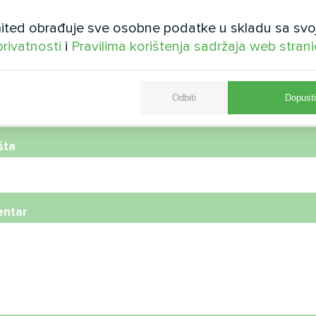
ted obrađuje sve osobne podatke u skladu sa svo
privatnosti
i
Pravilima korištenja sadržaja web stran
telefona
Odbiti
Dopusti
šta
ntar