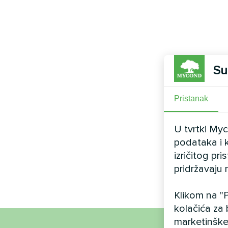
Su
Pristanak
U tvrtki My
podataka i k
izričitog pr
pridržavaju 
Klikom na "P
kolačića za 
marketinške