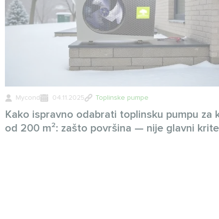
Mycond
04.11.2025
Toplinske pumpe
Kako ispravno odabrati toplinsku pumpu za 
od 200 m²: zašto površina — nije glavni kriter