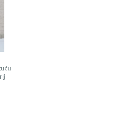
kuću
ij