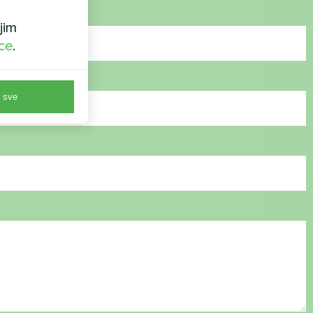
jim
ice
.
 sve