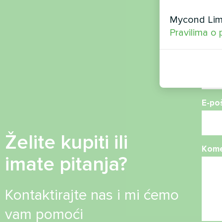
Ime
Mycond Limi
Pravilima o 
Broj 
E-po
Želite kupiti ili
Kome
imate pitanja?
Kontaktirajte nas i mi ćemo
vam pomoći