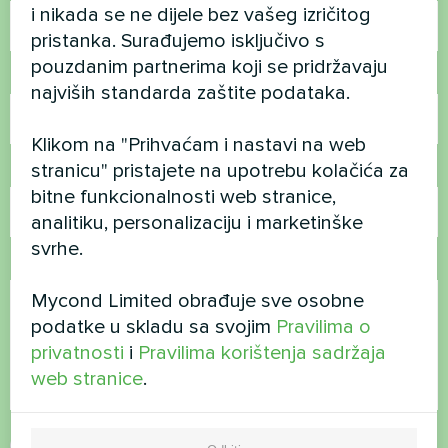
i nikada se ne dijele bez vašeg izričitog
pristanka. Surađujemo isključivo s
pouzdanim partnerima koji se pridržavaju
Broj telefona
najviših standarda zaštite podataka.
Klikom na "Prihvaćam i nastavi na web
stranicu" pristajete na upotrebu kolačića za
E-pošta
bitne funkcionalnosti web stranice,
analitiku, personalizaciju i marketinške
svrhe.
Komentar
Mycond Limited obrađuje sve osobne
podatke u skladu sa svojim
Pravilima o
privatnosti
i
Pravilima korištenja sadržaja
web stranice
.
Prihvati
Pravila o privatnosti