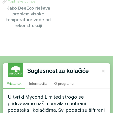
Toplinske pumpe
Kako BeeEco rješava
problem visoke
temperature vode pri
rekonstrukciji
Suglasnost za kolačiće
×
Želite kupiti ili imate
pitanja?
Pristanak
Informacija
O programu
Kontaktirajte nas i mi ćemo vam pomoći
U tvrtki Mycond Limited strogo se
pridržavamo naših pravila o pohrani
Ime
podataka i kolačićima. Svi podaci su šifrirani