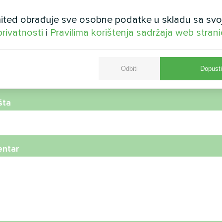
ted obrađuje sve osobne podatke u skladu sa svo
privatnosti
i
Pravilima korištenja sadržaja web stran
telefona
Odbiti
Dopusti
šta
ntar