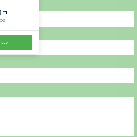
jim
ice
.
 sve