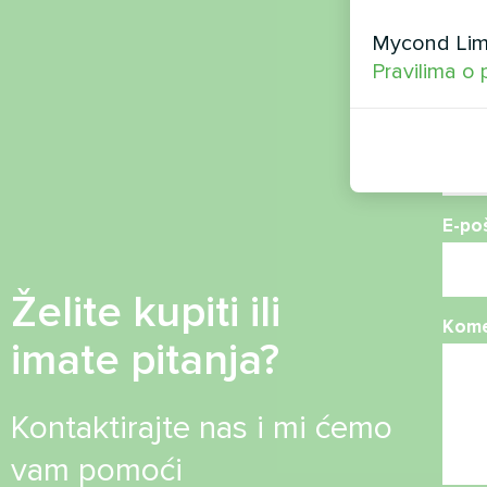
Ime
Mycond Limi
Pravilima o 
Broj 
E-po
Želite kupiti ili
Kome
imate pitanja?
Kontaktirajte nas i mi ćemo
vam pomoći