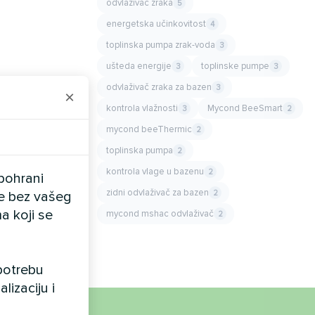
odvlaživač zraka
5
energetska učinkovitost
4
toplinska pumpa zrak-voda
3
ušteda energije
toplinske pumpe
3
3
odvlaživač zraka za bazen
3
×
kontrola vlažnosti
Mycond BeeSmart
3
2
mycond beeThermic
2
toplinska pumpa
2
kontrola vlage u bazenu
2
pohrani
zidni odvlaživač za bazen
2
ele bez vašeg
a koji se
mycond mshac odvlaživač
2
upotrebu
lizaciju i