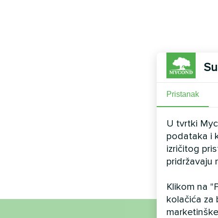
Su
Pristanak
U tvrtki My
podataka i k
izričitog pr
pridržavaju 
Klikom na "P
kolačića za 
marketinške