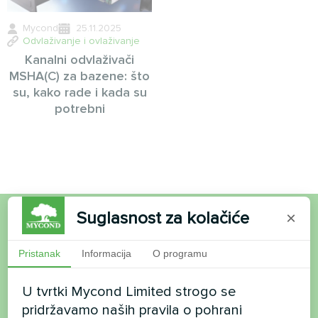
Mycond
25.11.2025
Odvlaživanje i ovlaživanje
Kanalni odvlaživači
MSHA(C) za bazene: što
su, kako rade i kada su
potrebni
Suglasnost za kolačiće
×
Želite kupiti ili imate
Pristanak
Informacija
O programu
pitanja?
U tvrtki Mycond Limited strogo se
Kontaktirajte nas i mi ćemo vam pomoći
pridržavamo naših pravila o pohrani