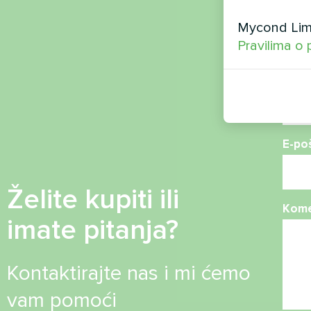
Ime
Mycond Limi
Pravilima o 
Broj 
E-po
Želite kupiti ili
Kome
imate pitanja?
Kontaktirajte nas i mi ćemo
vam pomoći