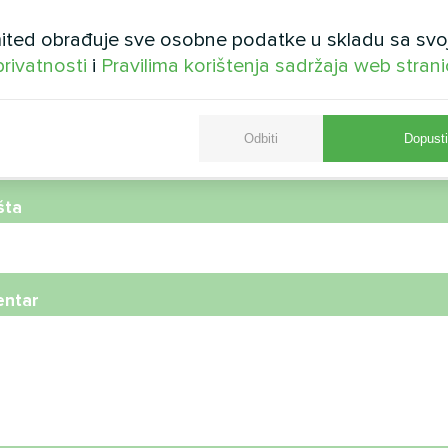
ted obrađuje sve osobne podatke u skladu sa svo
privatnosti
i
Pravilima korištenja sadržaja web stran
telefona
Odbiti
Dopusti
šta
ntar