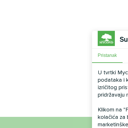
Su
Pristanak
U tvrtki My
podataka i k
izričitog pr
pridržavaju 
Klikom na "P
kolačića za 
marketinške