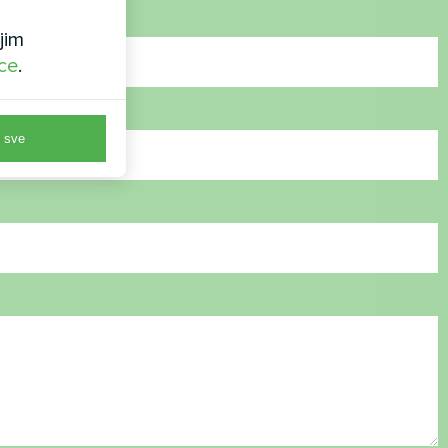
jim
ice
.
 sve