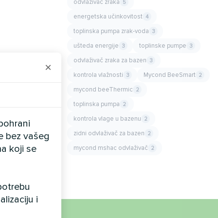
odvlaživač zraka
5
energetska učinkovitost
4
toplinska pumpa zrak-voda
3
ušteda energije
toplinske pumpe
3
3
odvlaživač zraka za bazen
3
×
kontrola vlažnosti
Mycond BeeSmart
3
2
mycond beeThermic
2
toplinska pumpa
2
kontrola vlage u bazenu
2
pohrani
zidni odvlaživač za bazen
2
ele bez vašeg
a koji se
mycond mshac odvlaživač
2
upotrebu
lizaciju i