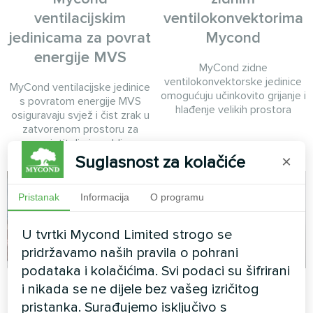
ventilacijskim
ventilokonvektorima
jedinicama za povrat
Mycond
energije MVS
MyCond zidne
ventilokonvektorske jedinice
MyCond ventilacijske jedinice
omogućuju učinkovito grijanje i
s povratom energije MVS
hlađenje velikih prostora
osiguravaju svjež i čist zrak u
zatvorenom prostoru za
posjetitelje i osoblje
Suglasnost za kolačiće
×
Pristanak
Informacija
O programu
U tvrtki Mycond Limited strogo se
pridržavamo naših pravila o pohrani
podataka i kolačićima. Svi podaci su šifrirani
Apartman
Tvornica
i nikada se ne dijele bez vašeg izričitog
pristanka. Surađujemo isključivo s