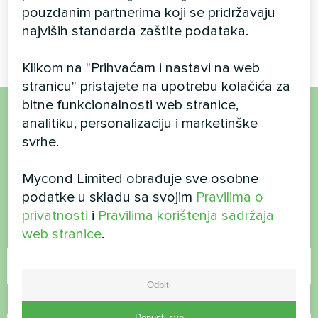
Dizajn ventilatorske
Modularna toplinska pumpa
pouzdanim partnerima koji se pridržavaju
konvektorske jedinice,
serije MCU
najviših standarda zaštite podataka.
staklena serija
Klikom na "Prihvaćam i nastavi na web
stranicu" pristajete na upotrebu kolačića za
bitne funkcionalnosti web stranice,
analitiku, personalizaciju i marketinške
Želite kupiti ili imate
svrhe.
pitanja?
Mycond Limited obrađuje sve osobne
podatke u skladu sa svojim
Pravilima o
Kontaktirajte nas i mi ćemo vam pomoći
privatnosti
i
Pravilima korištenja sadržaja
web stranice
.
Ime
Odbiti
Broj telefona
Dopusti sve