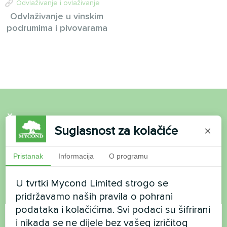
Odvlaživanje i ovlaživanje
Odvlaživanje u vinskim
podrumima i pivovarama
Želite kupiti ili imate
Suglasnost za kolačiće
×
pitanja?
Pristanak
Informacija
O programu
Kontaktirajte nas i mi ćemo vam pomoći
U tvrtki Mycond Limited strogo se
pridržavamo naših pravila o pohrani
Ime
podataka i kolačićima. Svi podaci su šifrirani
i nikada se ne dijele bez vašeg izričitog