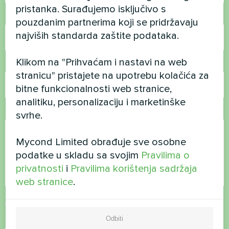
pristanka. Surađujemo isključivo s
Broj telefona
pouzdanim partnerima koji se pridržavaju
najviših standarda zaštite podataka.
Klikom na "Prihvaćam i nastavi na web
E-pošta
stranicu" pristajete na upotrebu kolačića za
bitne funkcionalnosti web stranice,
analitiku, personalizaciju i marketinške
Komentar
svrhe.
Mycond Limited obrađuje sve osobne
podatke u skladu sa svojim
Pravilima o
privatnosti
i
Pravilima korištenja sadržaja
web stranice
.
Prihvati
Pravila o privatnosti
Odbiti
Sigurnosna provjera
*