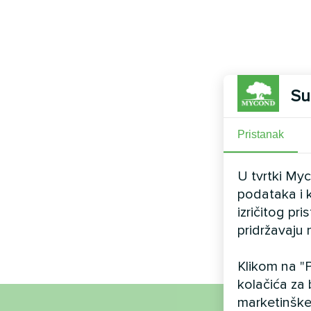
Su
Pristanak
U tvrtki My
podataka i k
izričitog pr
pridržavaju 
Klikom na "P
kolačića za 
marketinške