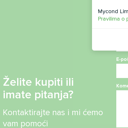
Ime
Mycond Limi
Pravilima o 
Broj 
E-po
Želite kupiti ili
Kome
imate pitanja?
Kontaktirajte nas i mi ćemo
vam pomoći