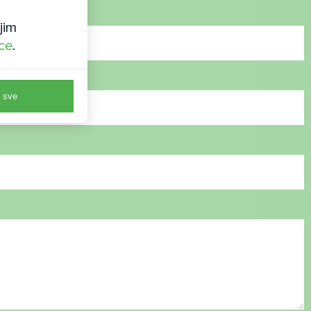
jim
ice
.
 sve