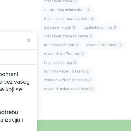
odvlaživač zraka
5
energetska učinkovitost
4
toplinska pumpa zrak-voda
3
ušteda energije
toplinske pumpe
3
3
odvlaživač zraka za bazen
3
×
kontrola vlažnosti
Mycond BeeSmart
3
2
mycond beeThermic
2
toplinska pumpa
2
kontrola vlage u bazenu
2
pohrani
zidni odvlaživač za bazen
2
ele bez vašeg
a koji se
mycond mshac odvlaživač
2
upotrebu
lizaciju i