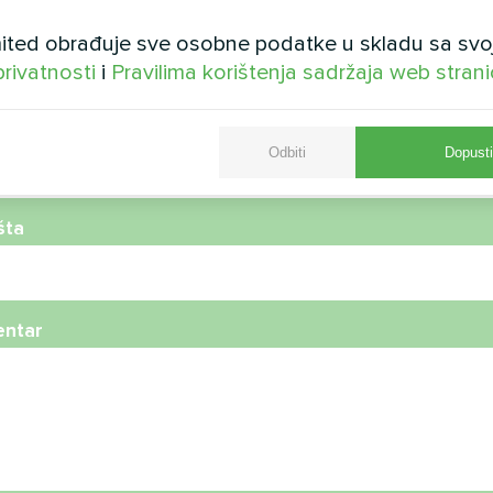
ted obrađuje sve osobne podatke u skladu sa svo
privatnosti
i
Pravilima korištenja sadržaja web stran
telefona
Odbiti
Dopusti
šta
ntar