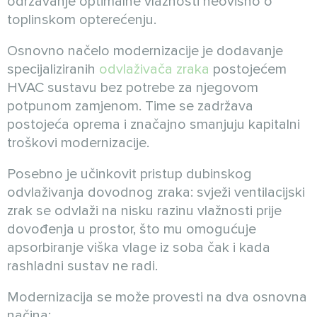
održavanje optimalne vlažnosti neovisno o
toplinskom opterećenju.
Osnovno načelo modernizacije je dodavanje
specijaliziranih
odvlaživača zraka
postojećem
HVAC sustavu bez potrebe za njegovom
potpunom zamjenom. Time se zadržava
postojeća oprema i značajno smanjuju kapitalni
troškovi modernizacije.
Posebno je učinkovit pristup dubinskog
odvlaživanja dovodnog zraka: svježi ventilacijski
zrak se odvlaži na nisku razinu vlažnosti prije
dovođenja u prostor, što mu omogućuje
apsorbiranje viška vlage iz soba čak i kada
rashladni sustav ne radi.
Modernizacija se može provesti na dva osnovna
načina: