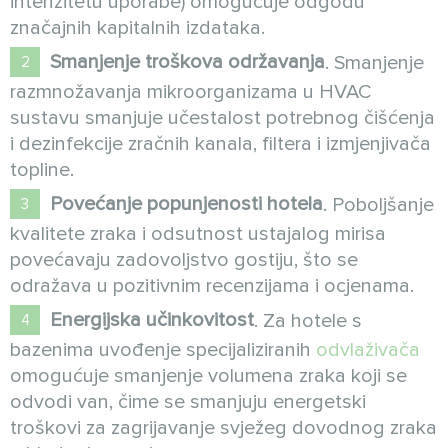
intenzitetu uporabe) omogućuje odgodu
značajnih kapitalnih izdataka.
Smanjenje troškova održavanja
. Smanjenje
razmnožavanja mikroorganizama u HVAC
sustavu smanjuje učestalost potrebnog čišćenja
i dezinfekcije zračnih kanala, filtera i izmjenjivača
topline.
Povećanje popunjenosti hotela
. Poboljšanje
kvalitete zraka i odsutnost ustajalog mirisa
povećavaju zadovoljstvo gostiju, što se
odražava u pozitivnim recenzijama i ocjenama.
Energijska učinkovitost
. Za hotele s
bazenima uvođenje specijaliziranih
odvlaživača
omogućuje smanjenje volumena zraka koji se
odvodi van, čime se smanjuju energetski
troškovi za zagrijavanje svježeg dovodnog zraka