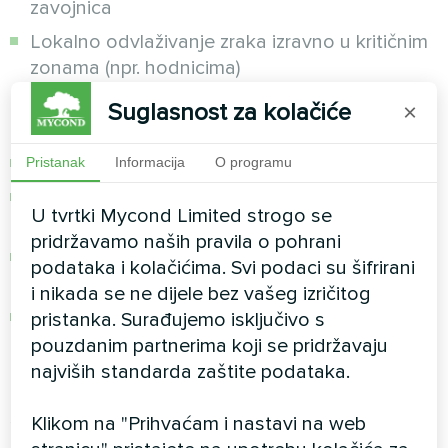
zavojnica
Lokalno odvlaživanje zraka izravno u kritičnim
zonama (npr. hodnicima)
Suglasnost za kolačiće
×
Proračun opterećenja vlagom treba uzeti u obzir:
Vlažnost u dovodnom ventilacijskom zraku
Pristanak
Informacija
O programu
Infiltraciju vlažnog zraka kroz vanjska vrata i
U tvrtki Mycond Limited strogo se
prozore
pridržavamo naših pravila o pohrani
Emisiju vlage od ljudi (približno 50–70 g/sat
podataka i kolačićima. Svi podaci su šifrirani
po osobi)
i nikada se ne dijele bez vašeg izričitog
Dodatne izvore vlage (tuševi, bazeni, SPA
pristanka. Surađujemo isključivo s
zone)
pouzdanim partnerima koji se pridržavaju
najviših standarda zaštite podataka.
Za hotele s bazenima potrebni su odvojeni
specijalizirani sustavi odvlaživanja, budući da
Klikom na "Prihvaćam i nastavi na web
opterećenje vlagom s vodene površine može