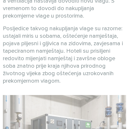
a ventilacija nastavlja dovoditi novu vlagu. S
vremenom to dovodi do nakupljanja
prekomjerne vlage u prostorima.
Posljedice takvog nakupljanja vlage su razorne:
ustajali miris u sobama, oštećenje namještaja,
pojava plijesni i gljivica na zidovima, zavjesama i
tapeciranom namještaju. Hoteli su prisiljeni
redovito mijenjati namještaj i završne obloge
soba znatno prije kraja njihova prirodnog
životnog vijeka zbog oštećenja uzrokovanih
prekomjernom vlagom.