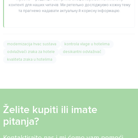
контенті для наших читачів. Ми ретельно досліджуємо кожну тему
та прагнемо надавати актуальну й корисну інформацію.
modernizacija hvac sustava
kontrola vlage u hotelima
odvlaživači zraka za hotele
desikantni odvlaživač
kvaliteta zraka u hotelima
Želite kupiti ili imate
pitanja?
Kontaktirajte nas i mi ćemo vam pomoći