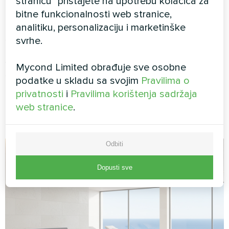
stranicu" pristajete na upotrebu kolačića za
doseći 200–300 g/m² na sat. Važno je pravilno
bitne funkcionalnosti web stranice,
izolirati te zone od ostalih dijelova hotela kako bi
analitiku, personalizaciju i marketinške
se spriječila migracija vlažnog zraka.
svrhe.
Suvremeni sustavi upravljanja trebaju uključivati
Mycond Limited obrađuje sve osobne
senzore vlage u ključnim zonama hotela i
podatke u skladu sa svojim
Pravilima o
algoritme automatskog podešavanja snage
privatnosti
i
Pravilima korištenja sadržaja
odvlaživanja ovisno o stvarnom opterećenju, što
web stranice
.
omogućuje optimizaciju potrošnje energije.
Odbiti
Dopusti sve