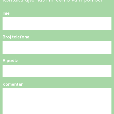
Ime
Broj telefona
E-pošta
Komentar