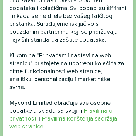
pridržavamo naših pravila o pohrani
Kontaktirajte nas i mi ćemo vam pomoći
podataka i kolačićima. Svi podaci su šifrirani
i nikada se ne dijele bez vašeg izričitog
Ime
pristanka. Surađujemo isključivo s
pouzdanim partnerima koji se pridržavaju
najviših standarda zaštite podataka.
Broj telefona
Klikom na "Prihvaćam i nastavi na web
stranicu" pristajete na upotrebu kolačića za
bitne funkcionalnosti web stranice,
E-pošta
analitiku, personalizaciju i marketinške
svrhe.
Mycond Limited obrađuje sve osobne
Komentar
podatke u skladu sa svojim
Pravilima o
privatnosti
i
Pravilima korištenja sadržaja
web stranice
.