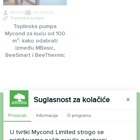
Mycond
06.11.2025
Toplinske pumpe
Toplinska pumpa
Mycond za kuću od 100
m²: kako odabrati
između MBasic,
BeeSmart i BeeThermic
Suglasnost za kolačiće
×
Želite kupiti ili imate
Pristanak
Informacija
O programu
pitanja?
U tvrtki Mycond Limited strogo se