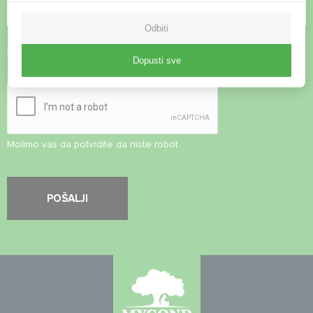
Odbiti
Prihvati
Pravila o privatnosti
Dopusti sve
Sigurnosna provjera
*
Molimo vas da potvrdite da niste robot.