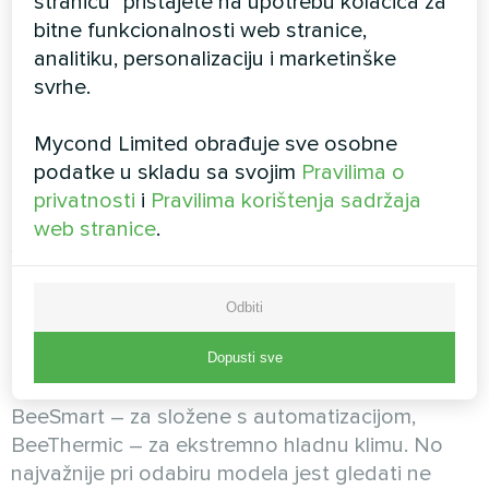
stranicu" pristajete na upotrebu kolačića za
odmrzavanje, otpornost na smetnje, automatski
bitne funkcionalnosti web stranice,
oporavak, rad testiran pri -25°C
analitiku, personalizaciju i marketinške
svrhe.
Za koga:
Hladne klimatske zone, gdje
temperatura redovito pada ispod -15°C,
Mycond Limited obrađuje sve osobne
planinska područja, oštre zime, kritično je važan
podatke u skladu sa svojim
Pravilima o
stabilan rad bez gubitka snage pri mrazu,
privatnosti
i
Pravilima korištenja sadržaja
monovalentna shema u hladnoj klimi
web stranice
.
Sve tri serije imaju klasu A+++, certifikaciju Heat
Pump Keymark, rashladno sredstvo R32 i
temperaturu polaza do +55°C, stoga su
Odbiti
prikladne za većinu sustava grijanja, uključujući
stare radijatore. Razlika je u specijalizaciji:
Dopusti sve
MBasic – univerzalan za jednostavne sustave,
BeeSmart – za složene s automatizacijom,
BeeThermic – za ekstremno hladnu klimu. No
najvažnije pri odabiru modela jest gledati ne