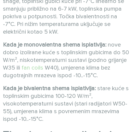
snage, toplinski gubici kuće pri -7°C linearno se
smanjuju približno na 6-7 kW, toplinska pumpa
pokriva u potpunosti. Točka bivalentnosti na
-7°C. Pri nižim temperaturama uključuje se
električni kotao 5 kW.
Kada je monovalentna shema isplativija:
nove
dobro izolirane kuće s toplinskim gubicima do 50
W/m², niskotemperaturni sustavi (podno grijanje
W35 ili
fan coils
W40), umjerena klima bez
dugotrajnih mrazeva ispod -10..-15°C.
Kada je bivalentna shema isplativija:
stare kuće s
toplinskim gubicima 100-120 W/m²,
visokotemperaturni sustavi (stari radijatori W50-
55), umjerena klima s povremenim mrazevima
ispod -10..-15°C.