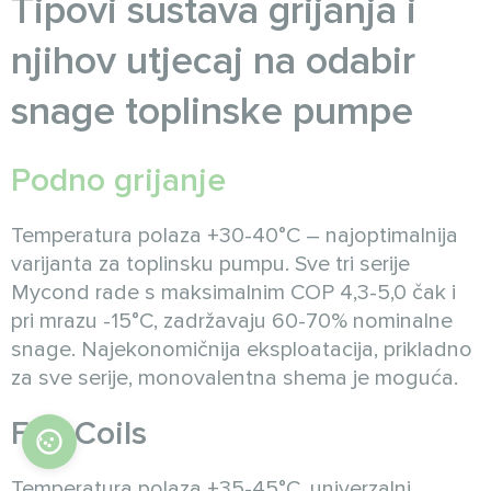
Tipovi sustava grijanja i
njihov utjecaj na odabir
snage toplinske pumpe
Podno grijanje
Temperatura polaza +30-40°C – najoptimalnija
varijanta za toplinsku pumpu. Sve tri serije
Mycond rade s maksimalnim COP 4,3-5,0 čak i
pri mrazu -15°C, zadržavaju 60-70% nominalne
snage. Najekonomičnija eksploatacija, prikladno
za sve serije, monovalentna shema je moguća.
Fan Coils
Temperatura polaza +35-45°C, univerzalni