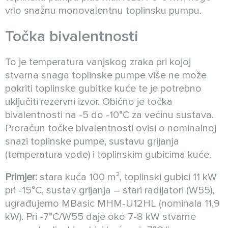
vrlo snažnu monovalentnu toplinsku pumpu.
Točka bivalentnosti
To je temperatura vanjskog zraka pri kojoj
stvarna snaga toplinske pumpe više ne može
pokriti toplinske gubitke kuće te je potrebno
uključiti rezervni izvor. Obično je točka
bivalentnosti na -5 do -10°C za većinu sustava.
Proračun točke bivalentnosti ovisi o nominalnoj
snazi toplinske pumpe, sustavu grijanja
(temperatura vode) i toplinskim gubicima kuće.
Primjer:
stara kuća 100 m², toplinski gubici 11 kW
pri -15°C, sustav grijanja – stari radijatori (W55),
ugrađujemo MBasic MHM-U12HL (nominala 11,9
kW). Pri -7°C/W55 daje oko 7-8 kW stvarne