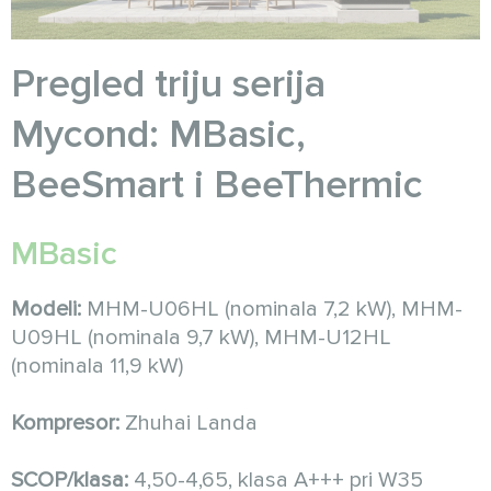
Pregled triju serija
Mycond: MBasic,
BeeSmart i BeeThermic
MBasic
Modeli:
MHM-U06HL (nominala 7,2 kW), MHM-
U09HL (nominala 9,7 kW), MHM-U12HL
(nominala 11,9 kW)
Kompresor:
Zhuhai Landa
SCOP/klasa:
4,50-4,65, klasa A+++ pri W35