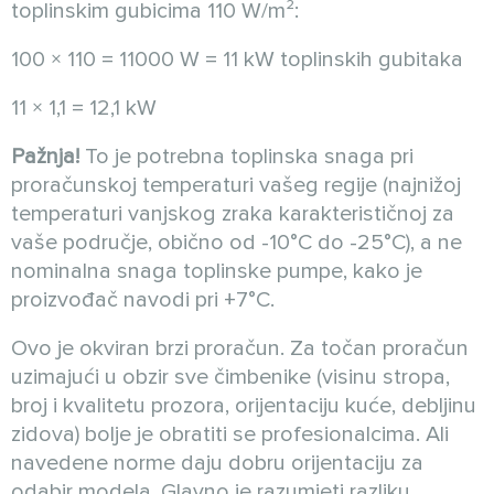
toplinskim gubicima 110 W/m²:
100 × 110 = 11000 W = 11 kW toplinskih gubitaka
11 × 1,1 = 12,1 kW
Pažnja!
To je potrebna toplinska snaga pri
proračunskoj temperaturi vašeg regije (najnižoj
temperaturi vanjskog zraka karakterističnoj za
vaše područje, obično od -10°C do -25°C), a ne
nominalna snaga toplinske pumpe, kako je
proizvođač navodi pri +7°C.
Ovo je okviran brzi proračun. Za točan proračun
uzimajući u obzir sve čimbenike (visinu stropa,
broj i kvalitetu prozora, orijentaciju kuće, debljinu
zidova) bolje je obratiti se profesionalcima. Ali
navedene norme daju dobru orijentaciju za
odabir modela. Glavno je razumjeti razliku