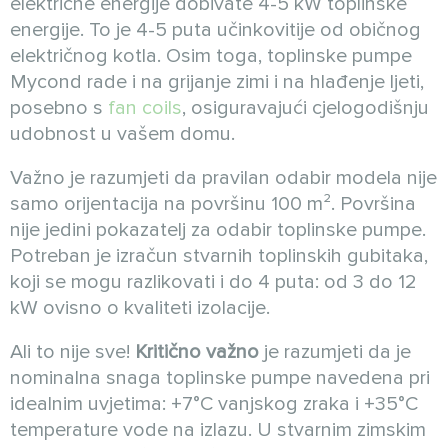
električne energije dobivate 4-5 kW toplinske
energije. To je 4-5 puta učinkovitije od običnog
električnog kotla. Osim toga, toplinske pumpe
Mycond rade i na grijanje zimi i na hlađenje ljeti,
posebno s
fan coils
, osiguravajući cjelogodišnju
udobnost u vašem domu.
Važno je razumjeti da pravilan odabir modela nije
samo orijentacija na površinu 100 m². Površina
nije jedini pokazatelj za odabir toplinske pumpe.
Potreban je izračun stvarnih toplinskih gubitaka,
koji se mogu razlikovati i do 4 puta: od 3 do 12
kW ovisno o kvaliteti izolacije.
Ali to nije sve!
Kritično važno
je razumjeti da je
nominalna snaga toplinske pumpe navedena pri
idealnim uvjetima: +7°C vanjskog zraka i +35°C
temperature vode na izlazu. U stvarnim zimskim