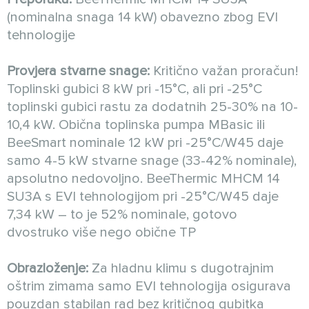
(nominalna snaga 14 kW) obavezno zbog EVI
tehnologije
Provjera stvarne snage:
Kritično važan proračun!
Toplinski gubici 8 kW pri -15°C, ali pri -25°C
toplinski gubici rastu za dodatnih 25-30% na 10-
10,4 kW. Obična toplinska pumpa MBasic ili
BeeSmart nominale 12 kW pri -25°C/W45 daje
samo 4-5 kW stvarne snage (33-42% nominale),
apsolutno nedovoljno. BeeThermic MHCM 14
SU3A s EVI tehnologijom pri -25°C/W45 daje
7,34 kW – to je 52% nominale, gotovo
dvostruko više nego obične TP
Obrazloženje:
Za hladnu klimu s dugotrajnim
oštrim zimama samo EVI tehnologija osigurava
pouzdan stabilan rad bez kritičnog gubitka