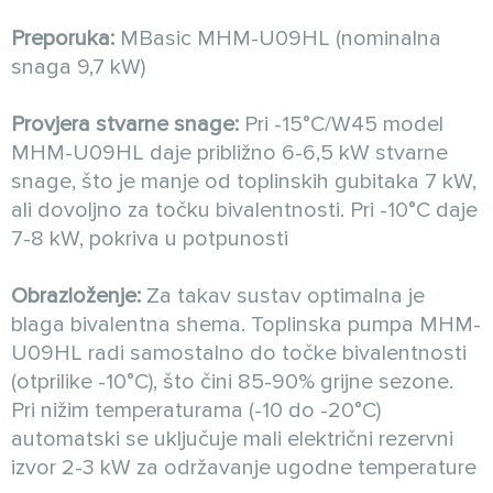
Preporuka:
MBasic MHM-U09HL (nominalna
snaga 9,7 kW)
Provjera stvarne snage:
Pri -15°C/W45 model
MHM-U09HL daje približno 6-6,5 kW stvarne
snage, što je manje od toplinskih gubitaka 7 kW,
ali dovoljno za točku bivalentnosti. Pri -10°C daje
7-8 kW, pokriva u potpunosti
Obrazloženje:
Za takav sustav optimalna je
blaga bivalentna shema. Toplinska pumpa MHM-
U09HL radi samostalno do točke bivalentnosti
(otprilike -10°C), što čini 85-90% grijne sezone.
Pri nižim temperaturama (-10 do -20°C)
automatski se uključuje mali električni rezervni
izvor 2-3 kW za održavanje ugodne temperature