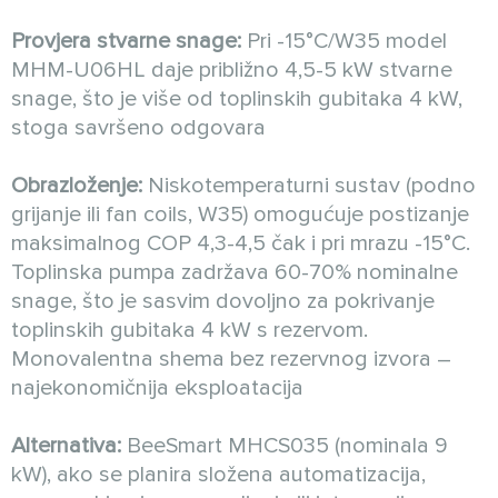
Provjera stvarne snage:
Pri -15°C/W35 model
MHM-U06HL daje približno 4,5-5 kW stvarne
snage, što je više od toplinskih gubitaka 4 kW,
stoga savršeno odgovara
Obrazloženje:
Niskotemperaturni sustav (podno
grijanje ili fan coils, W35) omogućuje postizanje
maksimalnog COP 4,3-4,5 čak i pri mrazu -15°C.
Toplinska pumpa zadržava 60-70% nominalne
snage, što je sasvim dovoljno za pokrivanje
toplinskih gubitaka 4 kW s rezervom.
Monovalentna shema bez rezervnog izvora –
najekonomičnija eksploatacija
Alternativa:
BeeSmart MHCS035 (nominala 9
kW), ako se planira složena automatizacija,