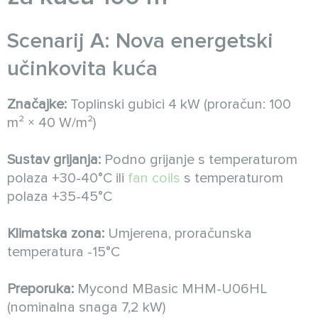
Scenarij A: Nova energetski
učinkovita kuća
Značajke:
Toplinski gubici 4 kW (proračun: 100
m² × 40 W/m²)
Sustav grijanja:
Podno grijanje s temperaturom
polaza +30-40°C ili
fan coils
s temperaturom
polaza +35-45°C
Klimatska zona:
Umjerena, proračunska
temperatura -15°C
Preporuka:
Mycond MBasic MHM-U06HL
(nominalna snaga 7,2 kW)