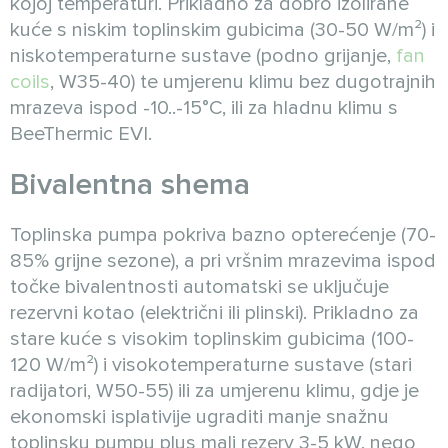
kojoj temperaturi. Prikladno za dobro izolirane
kuće s niskim toplinskim gubicima (30-50 W/m²) i
niskotemperaturne sustave (podno grijanje,
fan
coils
, W35-40) te umjerenu klimu bez dugotrajnih
mrazeva ispod -10..-15°C, ili za hladnu klimu s
BeeThermic EVI.
Bivalentna shema
Toplinska pumpa pokriva bazno opterećenje (70-
85% grijne sezone), a pri vršnim mrazevima ispod
točke bivalentnosti automatski se uključuje
rezervni kotao (električni ili plinski). Prikladno za
stare kuće s visokim toplinskim gubicima (100-
120 W/m²) i visokotemperaturne sustave (stari
radijatori, W50-55) ili za umjerenu klimu, gdje je
ekonomski isplativije ugraditi manje snažnu
toplinsku pumpu plus mali rezerv 3-5 kW, nego