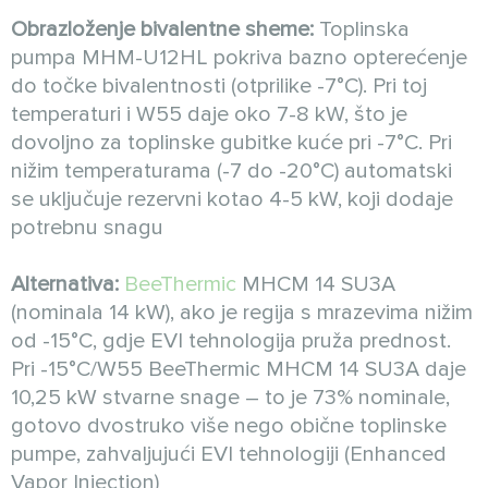
Obrazloženje bivalentne sheme:
Toplinska
pumpa MHM-U12HL pokriva bazno opterećenje
do točke bivalentnosti (otprilike -7°C). Pri toj
temperaturi i W55 daje oko 7-8 kW, što je
dovoljno za toplinske gubitke kuće pri -7°C. Pri
nižim temperaturama (-7 do -20°C) automatski
se uključuje rezervni kotao 4-5 kW, koji dodaje
potrebnu snagu
Alternativa:
BeeThermic
MHCM 14 SU3A
(nominala 14 kW), ako je regija s mrazevima nižim
od -15°C, gdje EVI tehnologija pruža prednost.
Pri -15°C/W55 BeeThermic MHCM 14 SU3A daje
10,25 kW stvarne snage – to je 73% nominale,
gotovo dvostruko više nego obične toplinske
pumpe, zahvaljujući EVI tehnologiji (Enhanced
Vapor Injection)