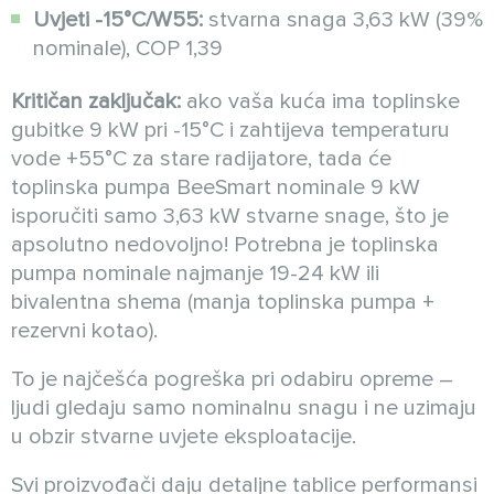
Uvjeti -15°C/W55:
stvarna snaga 3,63 kW (39%
nominale), COP 1,39
Kritičan zaključak:
ako vaša kuća ima toplinske
gubitke 9 kW pri -15°C i zahtijeva temperaturu
vode +55°C za stare radijatore, tada će
toplinska pumpa BeeSmart nominale 9 kW
isporučiti samo 3,63 kW stvarne snage, što je
apsolutno nedovoljno! Potrebna je toplinska
pumpa nominale najmanje 19-24 kW ili
bivalentna shema (manja toplinska pumpa +
rezervni kotao).
To je najčešća pogreška pri odabiru opreme –
ljudi gledaju samo nominalnu snagu i ne uzimaju
u obzir stvarne uvjete eksploatacije.
Svi proizvođači daju detaljne tablice performansi