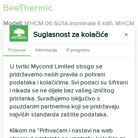
BeeThermic
Modeli:
MHCM 06 SU1A (nominala 6 kW), MHCM
10 SU1A (nominala 10 kW), MHCM 14 SU3A
Suglasnost za kolačiće
×
(nominala 14 kW), MHCM 18 SU3A (nominala 18
kW), MHCM 24 SU3A (nominala 24 kW)
Pristanak
Informacija
O programu
Kompresor:
Panasonic Wanbao s EVI
U tvrtki Mycond Limited strogo se
tehnologijom (Enhanced Vapor Injection)
pridržavamo naših pravila o pohrani
podataka i kolačićima. Svi podaci su šifrirani
SCOP/klasa:
4,47-4,58, klasa A+++ pri W35 i A++
i nikada se ne dijele bez vašeg izričitog
pri W55
pristanka. Surađujemo isključivo s
pouzdanim partnerima koji se pridržavaju
Značajke:
Monoblok, EVI tehnologija za
najviših standarda zaštite podataka.
ekstremne minuse, zadržava 55-65% snage pri
-15°C i 60-70% snage pri -25°C, kada obične TP
Klikom na "Prihvaćam i nastavi na web
gube 50-60% nominale, inteligentno