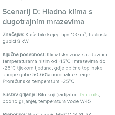
Scenarij D: Hladna klima s
dugotrajnim mrazevima
Značajke:
Kuća bilo kojeg tipa 100 m², toplinski
gubici 8 kW
Ključna posebnost:
Klimatska zona s redovitim
temperaturama nižim od -15°C i mrazevima do
-25°C tijekom tjedana, gdje obične toplinske
pumpe gube 50-60% nominalne snage.
Proračunska temperatura -25°C
Sustav grijanja:
Bilo koji (radijatori,
fan coils
,
podno grijanje), temperatura vode W45
Preporuka:
BeeThermic MHCM 14 SU3A