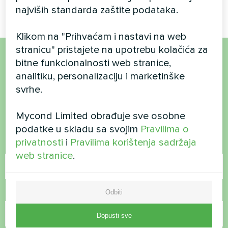
najviših standarda zaštite podataka.
Klikom na "Prihvaćam i nastavi na web
stranicu" pristajete na upotrebu kolačića za
bitne funkcionalnosti web stranice,
Želite kupiti ili imate
analitiku, personalizaciju i marketinške
pitanja?
svrhe.
Mycond Limited obrađuje sve osobne
Kontaktirajte nas i mi ćemo vam pomoći
podatke u skladu sa svojim
Pravilima o
privatnosti
i
Pravilima korištenja sadržaja
Ime
web stranice
.
Broj telefona
Odbiti
Dopusti sve