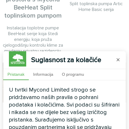
Split toplinska pumpa Artic
BeeHeat Split
Home Basic serija
toplinskom pumpom
Instalacija toplotne pumpe
BeeHeat serije koja štedi
energiju, koja pruža
cjelogodišnju kontrolu klime za
modernu privatnu rezidenciju.
Suglasnost za kolačiće
×
Pristanak
Informacija
O programu
U tvrtki Mycond Limited strogo se
pridržavamo naših pravila o pohrani
podataka i kolačićima. Svi podaci su šifrirani
Privatna kuća
Privatna kuća
i nikada se ne dijele bez vašeg izričitog
pristanka. Surađujemo isključivo s
Kućanski odvlaživač zraka
Termostat za podno grijanje
pouzdanim partnerima koji se pridržavaju
Yugo Smart serije
Mycond ORB Heat