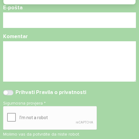
E-pošta
Komentar
Prihvati
Pravila o privatnosti
Sigurnosna provjera
*
Molimo vas da potvrdite da niste robot.