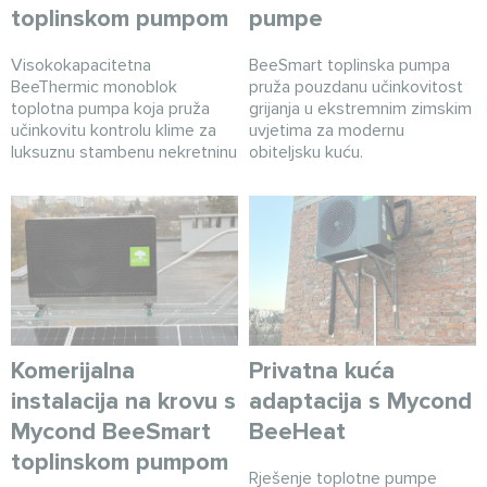
toplinskom pumpom
pumpe
Visokokapacitetna
BeeSmart toplinska pumpa
BeeThermic monoblok
pruža pouzdanu učinkovitost
toplotna pumpa koja pruža
grijanja u ekstremnim zimskim
učinkovitu kontrolu klime za
uvjetima za modernu
luksuznu stambenu nekretninu
obiteljsku kuću.
Komerijalna
Privatna kuća
instalacija na krovu s
adaptacija s Mycond
Mycond BeeSmart
BeeHeat
toplinskom pumpom
Rješenje toplotne pumpe