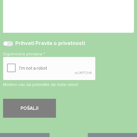
Prihvati
Pravila o privatnosti
Sigurnosna provjera
*
Molimo vas da potvrdite da niste robot.