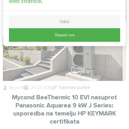
web stranice
.
Odbiti
Dopusti sve
Mycond
24.03.2026
Toplinske pumpe
Mycond BeeThermic 10 EVI nasuprot
Panasonic Aquarea 9 kW J Series:
usporedba na temelju HP KEYMARK
certifikata