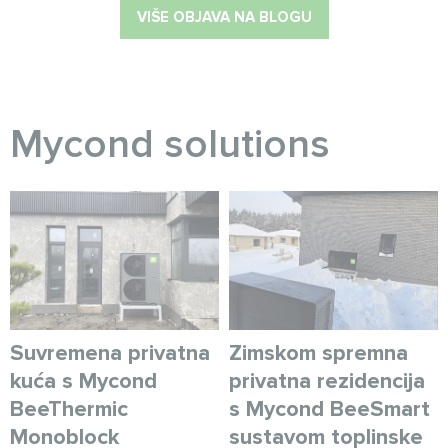
VIŠE OBJAVA NA BLOGU
Myсond solutions
Suvremena privatna
Zimskom spremna
kuća s Mycond
privatna rezidencija
BeeThermic
s Mycond BeeSmart
Monoblock
sustavom toplinske