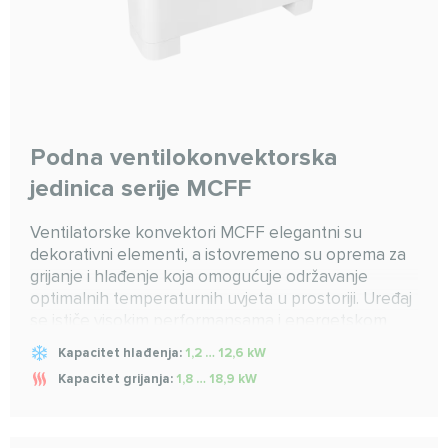
Podna ventilokonvektorska
jedinica serije MCFF
Ventilatorske konvektori MCFF elegantni su
dekorativni elementi, a istovremeno su oprema za
grijanje i hlađenje koja omogućuje održavanje
optimalnih temperaturnih uvjeta u prostoriji. Uređaj
se ističe visokim performansama i energetskom
učinkovitošću što omogućuje redovitu upotrebu, a
Kapacitet hlađenja:
1,2 … 12,6 kW
istovremeno je praktičan za korištenje zahvaljujući
Kapacitet grijanja:
1,8 … 18,9 kW
intuitivnim kontrolama.