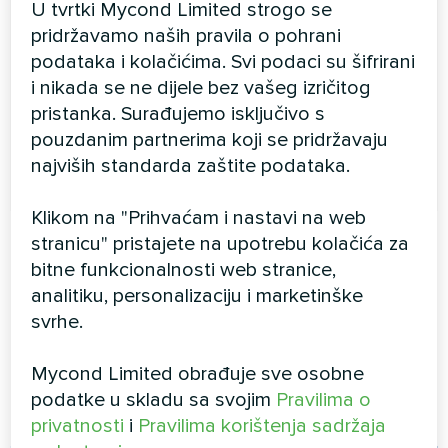
U tvrtki Mycond Limited strogo se
pridržavamo naših pravila o pohrani
MRF 7
podataka i kolačićima. Svi podaci su šifrirani
i nikada se ne dijele bez vašeg izričitog
Serija MRF 7-H nudi nove mogućnosti: do četiri
pristanka. Surađujemo isključivo s
vanjske jedinice sada se mogu kombinirati u sustav
pouzdanim partnerima koji se pridržavaju
s rasponom kapaciteta od 25 do 380 kW.
najviših standarda zaštite podataka.
Klikom na "Prihvaćam i nastavi na web
stranicu" pristajete na upotrebu kolačića za
bitne funkcionalnosti web stranice,
VIŠE PROIZVODA
analitiku, personalizaciju i marketinške
svrhe.
Mycond Limited obrađuje sve osobne
Blog
podatke u skladu sa svojim
Pravilima o
privatnosti
i
Pravilima korištenja sadržaja