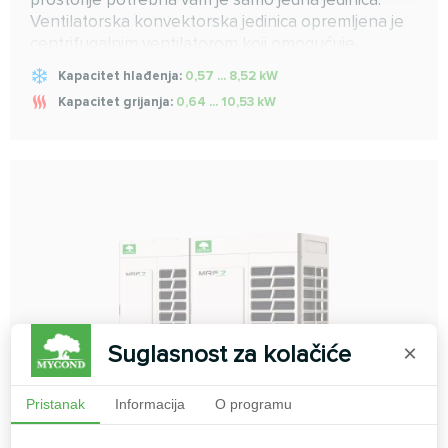
Ventilatorska konvektorska jedinica opremljena je
centrifugalnim ventilatorom koji omogućuje
postizanje značajnog kapaciteta uz niske
Kapacitet hlađenja:
0,57 ... 8,52 kW
karakteristike buke.
Kapacitet grijanja:
0,64 ... 10,53 kW
Suglasnost za kolačiće
×
Pristanak
Informacija
O programu