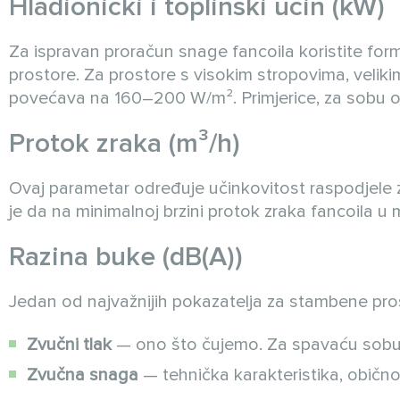
Hladionički i toplinski učin (kW)
Za ispravan proračun snage fancoila koristite for
prostore. Za prostore s visokim stropovima, veliki
povećava na 160–200 W/m². Primjerice, za sobu o
Protok zraka (m³/h)
Ovaj parametar određuje učinkovitost raspodjele z
je da na minimalnoj brzini protok zraka fancoila 
Razina buke (dB(A))
Jedan od najvažnijih pokazatelja za stambene pro
Zvučni tlak
— ono što čujemo. Za spavaću sobu v
Zvučna snaga
— tehnička karakteristika, obično