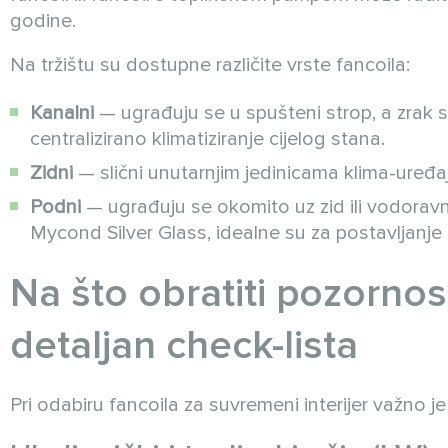
godine.
Na tržištu su dostupne različite vrste fancoila:
Kanalni
— ugrađuju se u spušteni strop, a zrak se
centralizirano klimatiziranje cijelog stana.
Zidni
— slični unutarnjim jedinicama klima-uređaj
Podni
— ugrađuju se okomito uz zid ili vodorav
Mycond Silver Glass, idealne su za postavljanje
Na što obratiti pozornos
detaljan check-lista
Pri odabiru fancoila za suvremeni interijer važno j