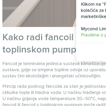
Klikom na "P
kolačića za 
marketinške
Mycond Limi
Kako radi fancoil u sustav
Pravilima o 
toplinskom pumpom
Fancoil je terminalna jedinica sustava klimatizacije
sustava, gdje se izmjena topline odvija uz uporabu
sustav čini ekološkijim i energetski učinkovitijim.
Princip rada podnog fancoila za stan je jednostavan
cirkulira topla ili hladna voda. U načinu hlađenja
U načinu grijanja voda temperature 30–50°C, naprot
fancoil ili fancoil s toplinskom pumpom može radit