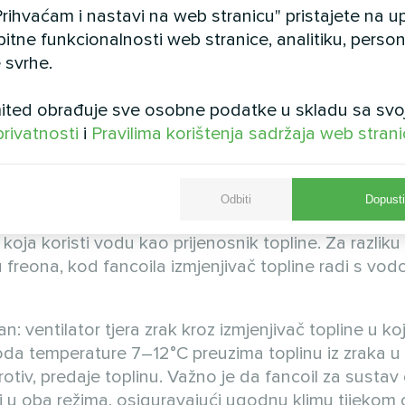
rihvaćam i nastavi na web stranicu" pristajete na 
bitne funkcionalnosti web stranice, analitiku, persona
 svrhe.
ted obrađuje sve osobne podatke u skladu sa svo
u chiller–fancoil ili s
privatnosti
i
Pravilima korištenja sadržaja web stran
Odbiti
Dopusti
 koja koristi vodu kao prijenosnik topline. Za razliku 
 freona, kod fancoila izmjenjivač topline radi s vod
: ventilator tjera zrak kroz izmjenjivač topline u k
 voda temperature 7–12°C preuzima toplinu iz zraka u
iv, predaje toplinu. Važno je da fancoil za sustav 
i u oba režima, osiguravajući ugodnu klimu tijekom c