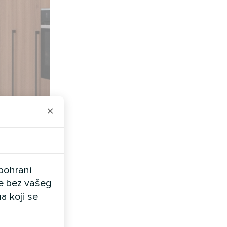
×
pohrani
ele bez vašeg
a koji se