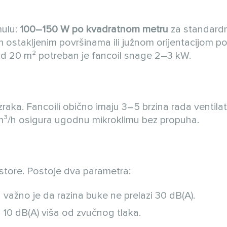
mulu:
100–150 W po kvadratnom metru
za standard
m ostakljenim površinama ili južnom orijentacijom po
d 20 m² potreban je fancoil snage 2–3 kW.
raka. Fancoili obično imaju 3–5 brzina rada ventila
u m³/h osigura ugodnu mikroklimu bez propuha.
store. Postoje dva parametra:
ažno je da razina buke ne prelazi 30 dB(A).
 10 dB(A) viša od zvučnog tlaka.