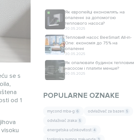
Як європейці економлять на
опаленні за допомогою
теплового насоса?
30.05.2025
Тепловий насос BeeSmart All-in-
One: економія до 75% на
опаленні
30.05.2025
Як опалювати будинок тепловим
насосом і платити менше?
30.05.2025
ću se s
ila,
uštena
POPULARNE OZNAKE
osti od 1
mycond mba-g
odvlaživač za bazen
6
5
odvlaživač zraka
jihova
5
i visoku
energetska učinkovitost
4
toplinska pumpa zrak-voda
3