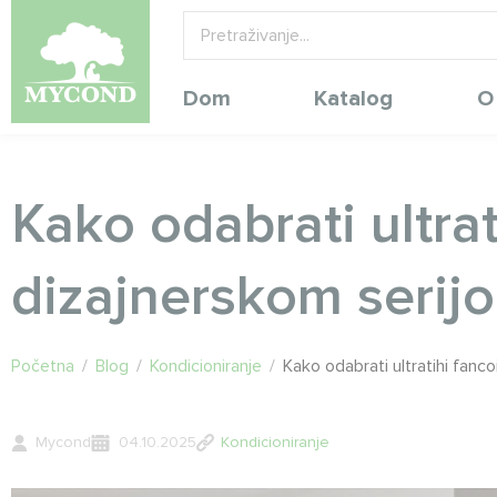
Dom
Katalog
O
Kako odabrati ultrat
dizajnerskom serij
Početna
/
Blog
/
Kondicioniranje
/
Kako odabrati ultratihi fanc
Mycond
04.10.2025
Kondicioniranje