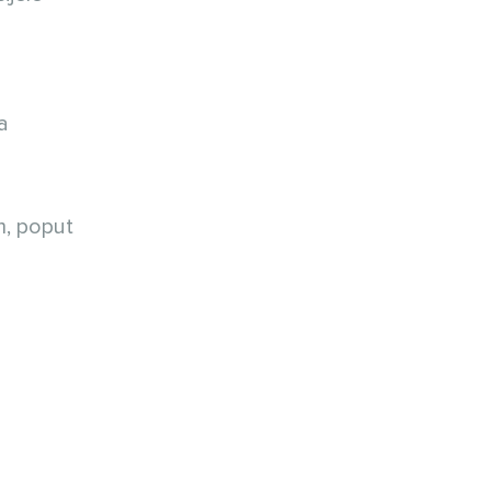
a
m, poput