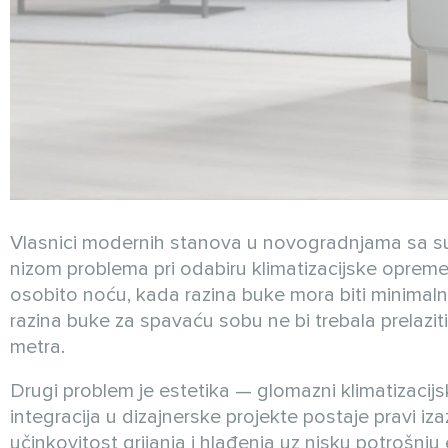
Vlasnici modernih stanova u novogradnjama sa sust
nizom problema pri odabiru klimatizacijske opreme.
osobito noću, kada razina buke mora biti minima
razina buke za spavaću sobu ne bi trebala prelazit
metra.
Drugi problem je estetika — glomazni klimatizacijsk
integracija u dizajnerske projekte postaje pravi iza
učinkovitost grijanja i hlađenja uz nisku potrošnju 