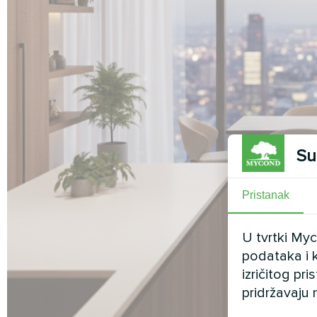
Su
Pristanak
U tvrtki My
podataka i k
izričitog pr
pridržavaju 