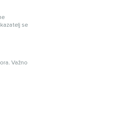
ne
kazatelj se
tora. Važno