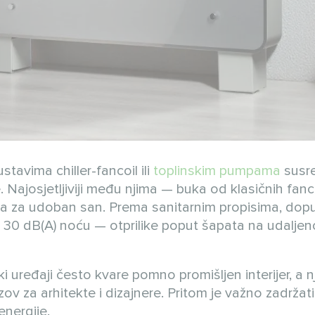
avima chiller-fancoil ili
toplinskim pumpama
susre
 Najosjetljiviji među njima — buka od klasičnih fanco
lna za udoban san. Prema sanitarnim propisima, dop
i 30 dB(A) noću — otprilike poput šapata na udaljen
i uređaji često kvare pomno promišljen interijer, a n
zov za arhitekte i dizajnere. Pritom je važno zadržat
energije.