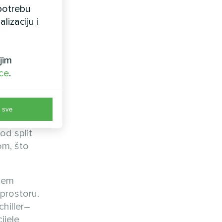
upotrebu
lizaciju i
jim
ice
.
 sve
od split
om, što
ojem
 prostoru.
chiller–
ijele