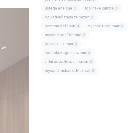
ušteda energije
toplinske pumpe
3
3
odvlaživač zraka za bazen
3
kontrola vlažnosti
Mycond BeeSmart
3
2
mycond beeThermic
2
toplinska pumpa
2
kontrola vlage u bazenu
2
zidni odvlaživač za bazen
2
mycond mshac odvlaživač
2