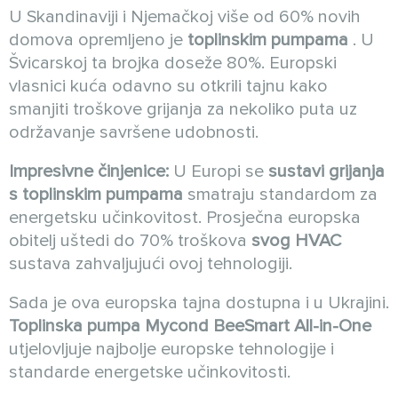
U Skandinaviji i Njemačkoj više od 60% novih
domova opremljeno je
toplinskim pumpama
. U
Švicarskoj ta brojka doseže 80%. Europski
vlasnici kuća odavno su otkrili tajnu kako
smanjiti troškove grijanja za nekoliko puta uz
održavanje savršene udobnosti.
Impresivne činjenice:
U Europi se
sustavi grijanja
s toplinskim pumpama
smatraju standardom za
energetsku učinkovitost. Prosječna europska
obitelj uštedi do 70% troškova
svog HVAC
sustava zahvaljujući ovoj tehnologiji.
Sada je ova europska tajna dostupna i u Ukrajini.
Toplinska pumpa
Mycond
BeeSmart All-in-One
utjelovljuje najbolje europske tehnologije i
standarde energetske učinkovitosti.