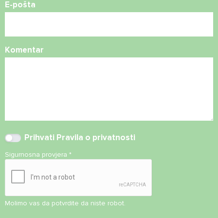
E-pošta
Komentar
Prihvati
Pravila o privatnosti
Sigurnosna provjera
*
Molimo vas da potvrdite da niste robot.