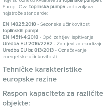
najvišu oznaku kvalitete za
toplinske pumpe
u
Europi. Ova
toplinska pumpa
zadovoljava
najstrože standarde:
EN 14825:2018
- Sezonska učinkovitost
toplinskih pumpi
EN 14511-4:2018
- Opći zahtjevi ispitivanja
Uredba EU 2016/2282
- Zahtjevi za ekodizajn
Uredba EU br. 813/2013
- Označavanje
energetske učinkovitosti
Tehničke karakteristike
europske razine
Raspon kapaciteta za različite
objekte: