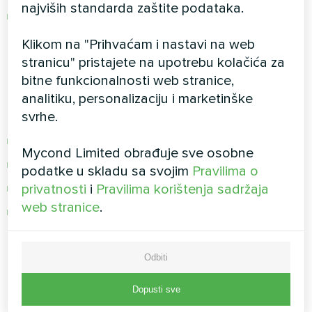
najviših standarda zaštite podataka.
Smanjite uključivanje/isključivanje bicikla
Klikom na "Prihvaćam i nastavi na web
Zonska kontrola
stranicu" pristajete na upotrebu kolačića za
bitne funkcionalnosti web stranice,
Europski standard udobnosti
- upravljanje
analitiku, personalizaciju i marketinške
dvama krugovima s mješalicama:
svrhe.
Visoka temperatura za radijatore
Mycond Limited obrađuje sve osobne
Niska temperatura za podno grijanje
podatke u skladu sa svojim
Pravilima o
Neovisno podešavanje svake zone
privatnosti
i
Pravilima korištenja sadržaja
web stranice
.
Tv1 i Tv2 senzori za preciznu kontrolu
Integracija SmartGrida
Odbiti
Tehnologija budućnosti
, široko primijenjena u
Dopusti sve
Europi: