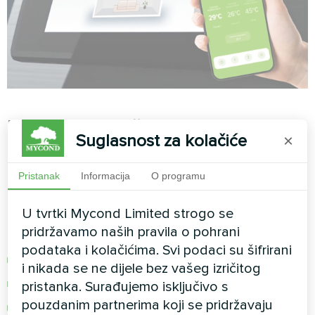
Pametna logička kontrola
Suglasnost za kolačiće
×
ovisno o vremenskim uvjetima
Pristanak
Informacija
O programu
Inteligentni algoritmi
analiziraju vanjsku
temperaturu i automatski prilagođavaju radne
U tvrtki Mycond Limited strogo se
parametre:
pridržavamo naših pravila o pohrani
podataka i kolačićima. Svi podaci su šifrirani
Ušteda energije u toplim danima
i nikada se ne dijele bez vašeg izričitog
Predgrijavanje prije hladnog vremena
pristanka. Surađujemo isključivo s
pouzdanim partnerima koji se pridržavaju
Optimizacija krivulje grijanja