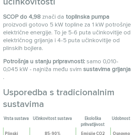
učinkovitosti
SCOP do 4,98
znači da
toplinska pumpa
proizvodi gotovo 5 kW topline za 1 kW potrošnje
električne energije. To je 5-6 puta učinkovitije od
električnog grijanja i 4-5 puta učinkovitije od
plinskih bojlera.
Potrošnja u stanju pripravnosti:
samo 0,010-
0,045 kW - najniža među svim
sustavima grijanja
.
Usporedba s tradicionalnim
sustavima
Vrsta sustava
Učinkovitost sustava
Ekološka
Udobnost
prihvatljivost
Plinski
85-90%
Emisije CO2
Osnovno