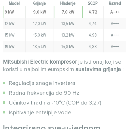
Model
Grijanje
Hlađenje
SCOP
Razred
9 kW
9,0 kW
7,0 kW
4,72
A+++
12 kW
12,0 kW
10,5 kW
4,74
A+++
15 kW
15,0 kW
13,2 kW
4,98
A+++
19 kW
18,5 kW
15,8 kW
4,83
A+++
Mitsubishi Electric kompresor
je isti onaj koji se
koristi u najboljim europskim
sustavima grijanja
:
Regulacija snage invertera
Radna frekvencija do 90 Hz
Učinkovit rad na -10°C (COP do 3,27)
Ispitivanje entalpije vode
Integrirano sve-u-jednom