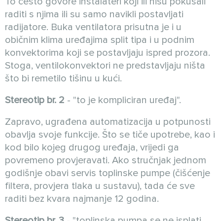
To često govore instalateri koji ili nisu pokušali
raditi s njima ili su samo navikli postavljati
radijatore. Buka ventilatora prisutna je i u
običnim klima uređajima split tipa i u podnim
konvektorima koji se postavljaju ispred prozora.
Stoga, ventilokonvektori ne predstavljaju ništa
što bi remetilo tišinu u kući.
Stereotip br. 2
- "to je kompliciran uređaj".
Zapravo, ugrađena automatizacija u potpunosti
obavlja svoje funkcije. Što se tiče upotrebe, kao i
kod bilo kojeg drugog uređaja, vrijedi ga
povremeno provjeravati. Ako stručnjak jednom
godišnje obavi servis toplinske pumpe (čišćenje
filtera, provjera tlaka u sustavu), tada će sve
raditi bez kvara najmanje 12 godina.
Stereotip br. 3
- "toplinska pumpa se ne isplati