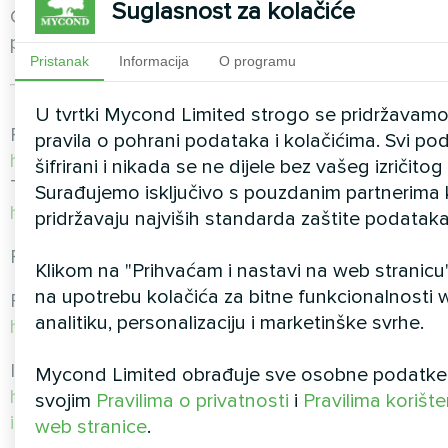
Suglasnost za kolačiće
Gotova rješenja tvrtke Mycond možete
pogledati na
https://mycond-pl.eu/solutions
Pristanak
Informacija
O programu
U tvrtki Mycond Limited strogo se pridržavamo
Pogledajte našu ponudu toplinskih pumpi na
pravila o pohrani podataka i kolačićima. Svi po
https://mycond-pl.eu/catalog/pompy-ciepla
šifrirani i nikada se ne dijele bez vašeg izričitog
Također nas možete kontaktirati na
Surađujemo isključivo s pouzdanim partnerima k
https://mycond-pl.eu/contacts
pridržavaju najviših standarda zaštite podataka
Pratite nas na društvenim mrežama!
Klikom na "Prihvaćam i nastavi na web stranicu"
na upotrebu kolačića za bitne funkcionalnosti 
Facebook:
analitiku, personalizaciju i marketinške svrhe.
https://www.facebook.com/mycondpolska
Instagram:
Mycond Limited obrađuje sve osobne podatke 
https://www.instagram.com/mycond.pl/?
svojim
Pravilima o privatnosti
i
Pravilima korišt
igshid=MGU3ZTQzNzY%3D
web stranice
.