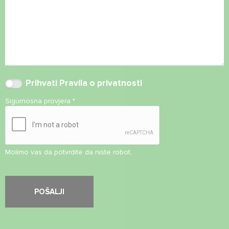
Prihvati
Pravila o privatnosti
Sigurnosna provjera
*
Molimo vas da potvrdite da niste robot.