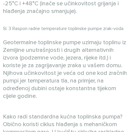
-25°C i +48°C (inače se učinkovitost grijanja i
hlađenja značajno smanjuje).
Sl. 3 Raspon radne temperature toplinske pumpe zrak-voda
Geotermalne toplinske pumpe uzimaju toplinu iz
Zemljine unutrašnjosti i drugih alternativnih
izvora (podzemne vode, jezera, rijeke itd.) i
koriste je za zagrijavanje zraka u vašem domu.
Njihova učinkovitost je veća od one kod zračnih
pumpi jer temperatura tla, na primjer, na
određenoj dubini ostaje konstantna tijekom
cijele godine.
Kako radi standardna kućna toplinska pumpa?
Obično koristi ciklus hlađenja s mehaničkom
kompresijom pare. U kućištu cirkulira rashladno