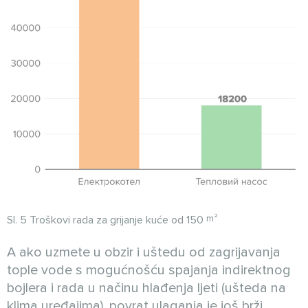
Sl. 5 Troškovi rada za grijanje kuće od 150
m²
A ako uzmete u obzir i uštedu od zagrijavanja
tople vode s mogućnošću spajanja indirektnog
bojlera i rada u načinu hlađenja ljeti (ušteda na
klima uređajima), povrat ulaganja je još brži.