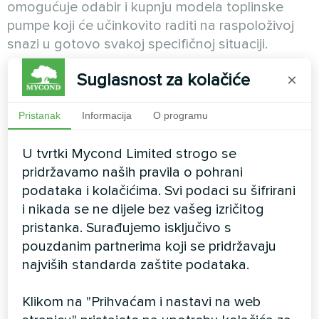
omogućuje odabir i kupnju modela toplinske
pumpe koji će učinkovito raditi na raspoloživoj
snazi u gotovo svakoj specifičnoj situaciji.
Toplinske pumpe, baš kao i električni bojleri, rade
Suglasnost za kolačiće
×
na električnu mrežu. Ali su mnogostruko
učinkovitije i ovise o faktoru pretvorbe (COP)
Pristanak
Informacija
O programu
određene toplinske pumpe. COP je omjer
primljene toplinske energije i količine električne
U tvrtki Mycond Limited strogo se
energije potrošene za rad kompresora. I dok
pridržavamo naših pravila o pohrani
električni bojler proizvodi onoliko topline koliko i
podataka i kolačićima. Svi podaci su šifrirani
troši električne energije, toplinska pumpa troši 3-
i nikada se ne dijele bez vašeg izričitog
6 puta manje.
pristanka. Surađujemo isključivo s
pouzdanim partnerima koji se pridržavaju
Na primjer, za proizvodnju 10 kWh topline,
najviših standarda zaštite podataka.
geotermalnoj instalaciji potrebno je 2-2,5 kWh
električne energije - a njezin COP je 4-5. Kod
Klikom na "Prihvaćam i nastavi na web
toplinskih pumpi zrak-voda, prosječni godišnji