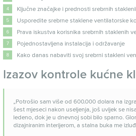
Ključne značajke i prednosti srebrnih staklen
Usporedite srebrne staklene ventilatorske k
Prava iskustva korisnika srebrnih staklenih v
Pojednostavljena instalacija i održavanje
Kako danas nabaviti svoj srebrni stakleni ven
Izazov kontrole kućne k
„Potrošio sam više od 600.000 dolara na izgra
šest mjeseci nakon useljenja, još uvijek se ni
ledeno, dok je u dnevnoj sobi bilo sparno. Glom
dizajniranim interijerom, a stalna buka me izluđi