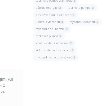
toplinska pumpa zrak-voda
3
ušteda energije
toplinske pumpe
3
3
odvlaživač zraka za bazen
3
kontrola vlažnosti
Mycond BeeSmart
3
2
mycond beeThermic
2
toplinska pumpa
2
kontrola vlage u bazenu
2
zidni odvlaživač za bazen
2
mycond mshac odvlaživač
2
im. Ali
ilo
ivo