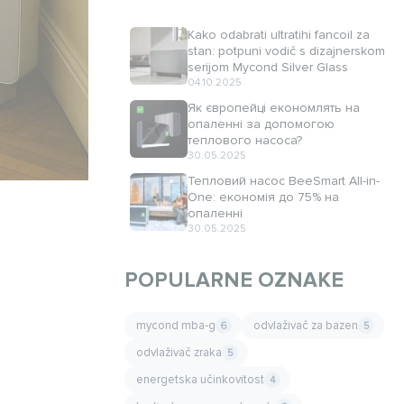
Kako odabrati ultratihi fancoil za
stan: potpuni vodič s dizajnerskom
serijom Mycond Silver Glass
04.10.2025
Як європейці економлять на
опаленні за допомогою
теплового насоса?
30.05.2025
Тепловий насос BeeSmart All-in-
One: економія до 75% на
опаленні
30.05.2025
POPULARNE OZNAKE
mycond mba-g
odvlaživač za bazen
6
5
odvlaživač zraka
5
energetska učinkovitost
4