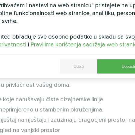
rihvaćam i nastavi na web stranicu" pristajete na 
radicionalnim sustavima
bitne funkcionalnosti web stranice, analitiku, persona
 svrhe.
ted obrađuje sve osobne podatke u skladu sa svo
privatnosti
i
Pravilima korištenja sadržaja web stran
mo zašto konvencionalne opcije
kontrole klime
često 
izajna.
Odbiti
Dopusti
lnu privlačnost vašeg doma:
koje narušavaju čiste dizajnerske linije
 i neprimjereno u stambenim okruženjima.
ještaj namještaja i zauzimaju dragocjeni prostor na
ogled na vanjski prostor