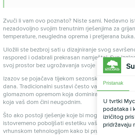
Zvuči li vam ovo poznato? Niste sami. Nedavno ist
nezadovoljno svojim trenutnim rješenjima za grija
temperature, neugledna oprema i pretjerana buka.
Uložili ste bezbroj sati u dizajniranje svog savrše
raspored i odabrali prekrasan namještaj. Sve izgleda
svoj prostor bez ugrožavanja svoje dizajnerske vizi
Su
Izazov se pojačava tijekom sezonskih prijelaza kad
Pristanak
dana. Tradicionalni sustavi često vas prisiljavaju d
glomaznom opremom koja dominira vašim pažljivo
U tvrtki My
koja vaš dom čini neugodnim.
podataka i k
Što ako postoji rješenje koje bi moglo osigurati s
izričitog pr
istovremeno poboljšati estetiku vašeg doma, a ne na
pridržavaju 
vrhunskom tehnologijom kako bi pružilo udobnost 