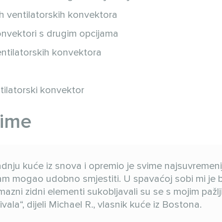
ih ventilatorskih konvektora
onvektori s drugim opcijama
entilatorskih konvektora
tilatorski konvektor
lime
dnju kuće iz snova i opremio je svime najsuvremenij
sam mogao udobno smjestiti. U spavaćoj sobi mi je b
azni zidni elementi sukobljavali su se s mojim pažlj
vala“, dijeli Michael R., vlasnik kuće iz Bostona.