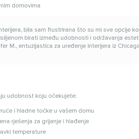
ernim domovima
erijera, bila sam frustrirana što su mi sve opcije ko
isiljenom birati između udobnosti i održavanja estet
er M., entuzijastica za uređenje interijera iz Chicaga
aju udobnost koju očekujete:
vruće i hladne točke u vašem domu
ena rješenja za grijanje i hlađenje
avki temperature