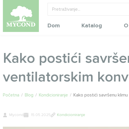
Dom
Katalog
O
Kako postići savrš
ventilatorskim kon
Početna
/
Blog
/
Kondicioniranje
/
Kako postići savršenu klimu
Mycond
15.05.2025
Kondicioniranje