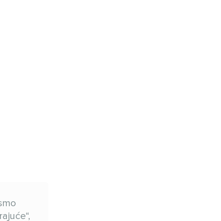
ismo
rajuće“,