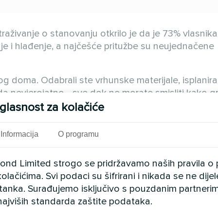
raživanje o stanovanju otkrilo je da je 73% vlasnik
nje i hlađenje, a najčešće pritužbe su neujednačene
nog doma. Odabrali ste vrhunske materijale, isplanira
 nevjerojatno - sve dok ne morate smisliti kako grija
je.
glasnost za kolačiće
a su vam potrebni i grijanje i hlađenje, ponekad čak
Informacija
O programu
a birate između udobnosti i estetike, ostavljajući va
 dizajniranim prostorom ili neadekvatnom
kontrolo
cond Limited strogo se pridržavamo naših pravila o 
olačićima. Svi podaci su šifrirani i nikada se ne dij
avršenu kontrolu temperature tijekom cijele godine, 
istanka. Surađujemo isključivo s pouzdanim partnerim
rušiti je? Rješenje koje kombinira sofisticirani diz
najviših standarda zaštite podataka.
koju zaslužujete?