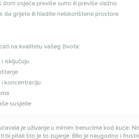
dom osjeća previše suho ili previše vlažno
s da grijete ili hladite neiskorištene prostore
ati na kvalitetu vašeg života:
i isključuju
uštanje
 i koncentraciju
bama
vaše susjede
avala je uživanje u mirnim trenucima kod kuće. N
i pitali što je to zujanje. Bilo je neugodno i frustri