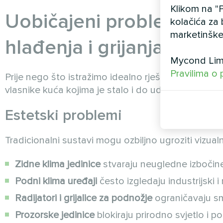
Klikom na "P
Uobičajeni problemi s t
kolačića za 
marketinške
hlađenja i grijanja
Mycond Limi
Pravilima o 
Prije nego što istražimo idealno rješenje, ispitaj
vlasnike kuća kojima je stalo i do udobnosti i do d
Estetski problemi
Tradicionalni sustavi mogu ozbiljno ugroziti vizua
Zidne klima jedinice
stvaraju neugledne izbočine 
Podni klima uređaji
često izgledaju industrijski
Radijatori i grijalice za podnožje
ograničavaju sm
Prozorske jedinice
blokiraju prirodno svjetlo i p