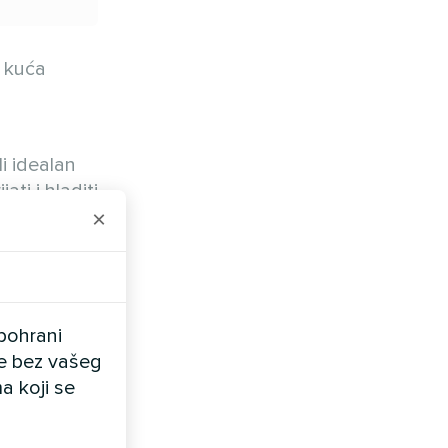
a kuća
li idealan
ti i hladiti
×
 i istog
s s
m klime
pohrani
ele bez vašeg
a
a koji se
ajn s