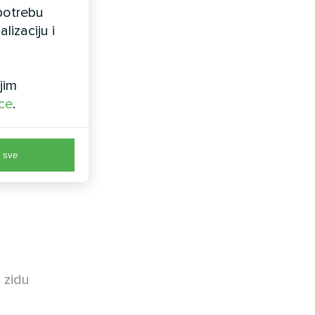
upotrebu
lizaciju i
jim
ice
.
razočaraju
 sve
 zidu