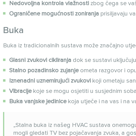
Nedovoljna kontrola vlažnosti
zbog čega se vaš 
Ograničene mogućnosti zoniranja
prisiljavaju va
Buka
Buka iz tradicionalnih sustava može značajno utjec
Glasni zvukovi cikliranja
dok se sustavi uključuju 
Stalno pozadinsko zujanje
ometa razgovor i op
Iznenadni uznemirujući zvukovi
koji ometaju san
Vibracije
koje se mogu osjetiti u susjednim so
Buka vanjske jedinice
koja utječe i na vas i na 
„Stalna buka iz našeg HVAC sustava onemoguć
mogli gledati TV bez pojačavanja zvuka, a gosti b