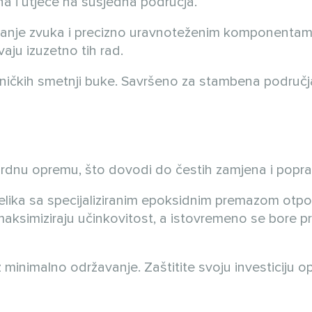
 i utječe na susjedna područja.
ivanje zvuka i precizno uravnoteženim komponentam
aju izuzetno tih rad.
ičkih smetnji buke. Savršeno za stambena područj
ardnu opremu, što dovodi do čestih zamjena i popr
elika sa specijaliziranim epoksidnim premazom otpo
 maksimiziraju učinkovitost, a istovremeno se bore pr
z minimalno održavanje. Zaštitite svoju investiciju