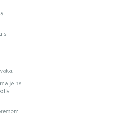
a.
a s
avaka.
rna je na
otiv
 opremom