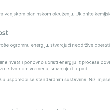
rira vanjskom planinskom okruženju. Uklonite kemijsk
ost
troše ogromnu energiju, stvarajući neodržive operat
ne hvata i ponovno koristi energiju iz procesa odvl
eta u stvarnom vremenu, smanjujući otpad.
 u usporedbi sa standardnim sustavima. Niži mjese