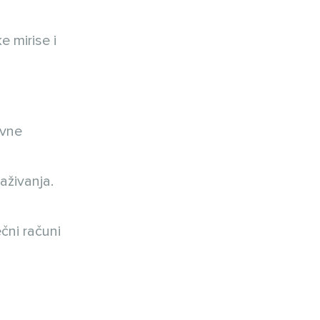
e mirise i
ivne
aživanja.
čni računi