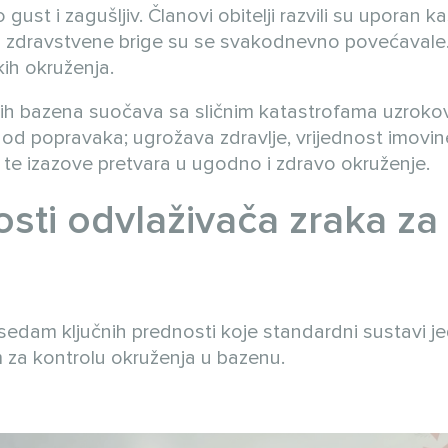
gust i zagušljiv. Članovi obitelji razvili su uporan kaš
a zdravstvene brige su se svakodnevno povećavale.
kih okruženja.
enih bazena suočava sa sličnim katastrofama uzrok
od popravaka; ugrožava zdravlje, vrijednost imovine
ji te izazove pretvara u ugodno i zdravo okruženje.
sti odvlaživača zraka za
sedam ključnih prednosti koje standardni sustavi 
m za kontrolu okruženja u bazenu.