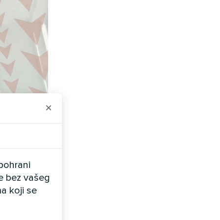
×
pohrani
ele bez vašeg
a koji se