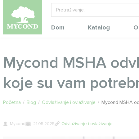
Dom
Katalog
O
Mycond MSHA odvlaž
koje su vam potreb
Početna
/
Blog
/
Odvlaživanje i ovlaživanje
/
Mycond MSHA odvl
Mycond
21.05.2025
Odvlaživanje i ovlaživanje