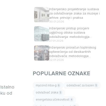
Inženjersko projektiranje sustava
za odvlaživanje zraka za muzeje i
arhive: principi i praksa
30.01.2026
Inženjerski pristup procjeni
ugljičnog otiska sustava
odvlaživanja: metodologija
minimizacije emisija CO₂
27.01.2026
Inženjerski proračun toplinskog
opterećenja od desikantnih
odvlaživača: metodologija
određivanja i kompenzacije
22.01.2026
POPULARNE OZNAKE
mycond mba-g
odvlaživač za bazen
6
5
ristalno
roku od
odvlaživač zraka
5
energetska učinkovitost
4