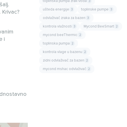
toplinska pumpa zrak-voda
3
alj.
ušteda energije
toplinske pumpe
3
3
 Krivac?
odvlaživač zraka za bazen
3
kontrola vlažnosti
Mycond BeeSmart
3
2
ovanim
mycond beeThermic
2
 i
toplinska pumpa
2
kontrola vlage u bazenu
2
zidni odvlaživač za bazen
2
mycond mshac odvlaživač
2
jednostavno