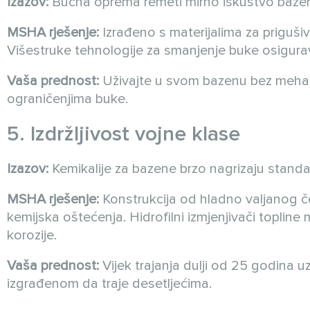
Izazov:
Bučna oprema remeti mirno iskustvo bazena
MSHA rješenje:
Izrađeno s materijalima za priguš
Višestruke tehnologije za smanjenje buke osigurav
Vaša prednost:
Uživajte u svom bazenu bez mehan
ograničenjima buke.
5. Izdržljivost vojne klase
Izazov:
Kemikalije za bazene brzo nagrizaju stand
MSHA rješenje:
Konstrukcija od hladno valjanog č
kemijska oštećenja. Hidrofilni izmjenjivači topline
korozije.
Vaša prednost:
Vijek trajanja dulji od 25 godina u
izgrađenom da traje desetljećima.