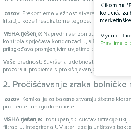
Klikom na "P
kolačića za 
Izazov:
Prekomjerna vlažnost stvara kondenzaciju, 
marketinške
iritaciju kože i respiratorne tegobe.
MSHA rješenje:
Napredni senzori automatski održa
Mycond Limi
kontrola sprječava kondenzaciju, a istovremeno os
Pravilima o 
prilagođava promjenjivim uvjetima tijekom dana.
Vaša prednost:
Savršena udobnost tijekom cijele 
prozora ili problema s prokišnjavanjem stropova.
2. Pročišćavanje zraka bolničke 
Izazov:
Kemikalije za bazene stvaraju štetne kloram
probleme i neugodne mirise.
MSHA rješenje:
Trostupanjski sustav filtracije uklju
filtraciju. Integrirana UV sterilizacija uništava bakt