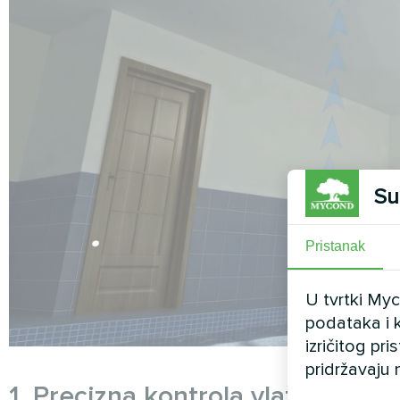
Su
Pristanak
U tvrtki My
podataka i k
izričitog pr
pridržavaju 
1. Precizna kontrola vlažnosti (