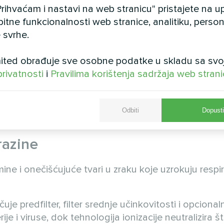
rihvaćam i nastavi na web stranicu" pristajete na 
bitne funkcionalnosti web stranice, analitiku, persona
rast plijesni i neugodne uvjete. Premalo vlage uzro
 svrhe.
vaju optimalni raspon vlažnosti od 50-65%. Ova p
ted obrađuje sve osobne podatke u skladu sa svo
igurava udobnost plivača. Inteligentni sustav kont
privatnosti
i
Pravilima korištenja sadržaja web stran
godine bez problema s kondenzacijom. Nema više b
Odbiti
Dopusti
razine
ine i onečišćujuće tvari u zraku koje uzrokuju respi
čuje predfilter, filter srednje učinkovitosti i opcion
erije i viruse, dok tehnologija ionizacije neutralizira š