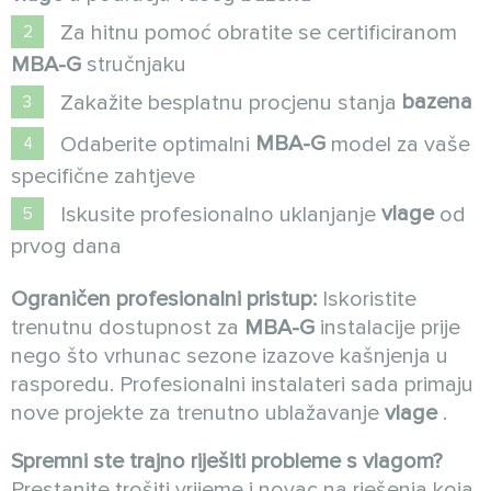
Za hitnu pomoć obratite se certificiranom
MBA-G
stručnjaku
bazena
Zakažite besplatnu procjenu stanja
MBA-G
Odaberite optimalni
model za vaše
specifične zahtjeve
vlage
Iskusite profesionalno uklanjanje
od
prvog dana
Ograničen profesionalni pristup:
Iskoristite
trenutnu dostupnost za
MBA-G
instalacije prije
nego što vrhunac sezone izazove kašnjenja u
rasporedu. Profesionalni instalateri sada primaju
nove projekte za trenutno ublažavanje
vlage
.
Spremni ste trajno riješiti probleme s vlagom?
Prestanite trošiti vrijeme i novac na rješenja koja