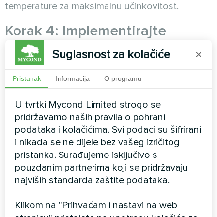
temperature za maksimalnu učinkovitost.
Korak 4: Implementirajte
opremu profesionalne klase
Suglasnost za kolačiće
×
Specijalizirani odvlaživači zraka za bazene:
Pristanak
Informacija
O programu
Ugradite opremu posebno dizajniranu za
bazenska
okruženja s komponentama otpornim
U tvrtki Mycond Limited strogo se
na koroziju, odgovarajućim nazivnim
pridržavamo naših pravila o pohrani
kapacitetom i mogućnostima integracije s
podataka i kolačićima. Svi podaci su šifrirani
postojećim HVAC sustavima.
i nikada se ne dijele bez vašeg izričitog
pristanka. Surađujemo isključivo s
Integracija povrata topline:
Uključite sustave koji
pouzdanim partnerima koji se pridržavaju
hvataju otpadnu toplinu iz procesa
odvlaživanja
i
najviših standarda zaštite podataka.
preusmjeravaju je za grijanje prostora ili
zagrijavanje vode
u bazenu
. Ovaj pristup
Klikom na "Prihvaćam i nastavi na web
poboljšava učinkovitost uz smanjenje