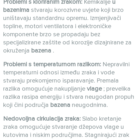
Problemi s kloriranim zrakom:
Kemikalije
u
bazenima
stvaraju korozivne uvjete koji brzo
uništavaju standardnu opremu. Izmjenjivači
topline, motori ventilatora i elektroničke
komponente brzo se propadaju bez
specijalizirane zaštite od korozije dizajnirane za
okruženja
bazena
.
Problemi s temperaturnom razlikom:
Nepravilni
temperaturni odnosi između zraka i vode
stvaraju prekomjerno isparavanje. Premala
razlika omogućuje nakupljanje
vlage
; prevelika
razlika rasipa energiju i stvara neugodan propuh
koji čini područja
bazena
neugodnima.
Nedovoljna cirkulacija zraka:
Slabo kretanje
zraka omogućuje stvaranje džepova vlage u
kutovima i niskim područjima. Stagnirajući zrak