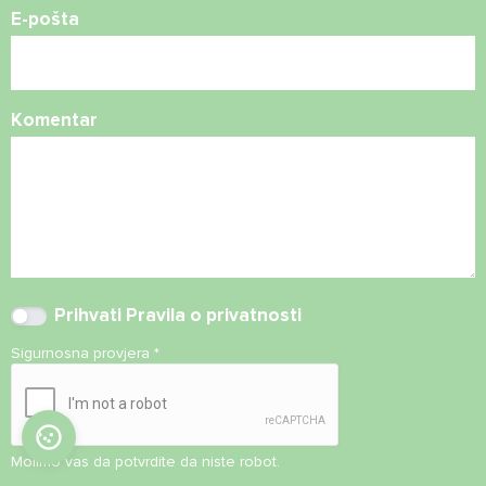
E-pošta
Komentar
Prihvati
Pravila o privatnosti
Sigurnosna provjera
*
Molimo vas da potvrdite da niste robot.