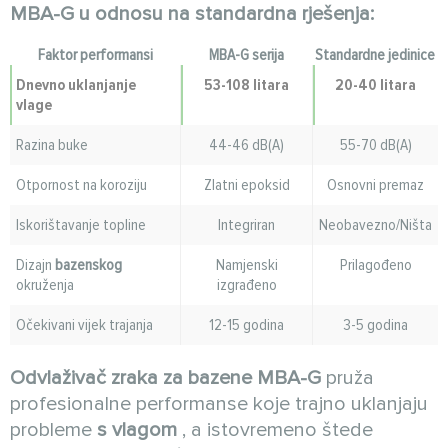
MBA-G u odnosu na standardna rješenja:
Faktor performansi
MBA-G serija
Standardne jedinice
Dnevno uklanjanje
53-108 litara
20-40 litara
vlage
Razina buke
44-46 dB(A)
55-70 dB(A)
Otpornost na koroziju
Zlatni epoksid
Osnovni premaz
Iskorištavanje topline
Integriran
Neobavezno/Ništa
Dizajn
bazenskog
Namjenski
Prilagođeno
okruženja
izgrađeno
Očekivani vijek trajanja
12-15 godina
3-5 godina
Odvlaživač zraka za bazene MBA-G
pruža
profesionalne performanse koje trajno uklanjaju
probleme
s vlagom
, a istovremeno štede