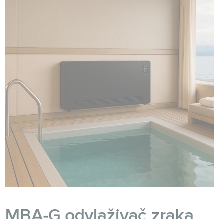
MBA-G odvlaživač zraka