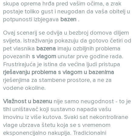
skupa oprema hrđa pred vašim očima, a zrak
postaje toliko gust i neugodan da vaša obitelj u
potpunosti izbjegava
bazen
.
Ovaj scenarij se odvija u bezbroj domova diljem
svijeta. Istraživanja pokazuju da gotovo četiri od
pet vlasnika
bazena
imaju ozbiljnih problema
povezanih
s vlagom
unutar prve godine rada.
Frustrirajuća je istina da većina ljudi pristupa
rješavanju problema s vlagom u bazenima
rješenjima za stambene prostore, a ne za
vodene okoline.
Vlažnost u bazenu
nije samo neugodnost - to je
tihi uništavač koji sustavno napada vašu
imovinu iz više kutova. Svaki sat nekontrolirane
vlage ubrzava štetu koja se s vremenom
eksponencijalno nakuplja. Tradicionalni