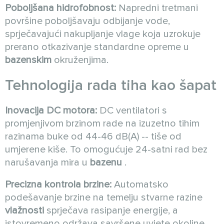
Poboljšana hidrofobnost:
Napredni tretmani
površine poboljšavaju odbijanje vode,
sprječavajući nakupljanje vlage koja uzrokuje
prerano otkazivanje standardne opreme u
bazenskim
okruženjima.
Tehnologija rada tiha kao šapat
Inovacija DC motora:
DC ventilatori s
promjenjivom brzinom rade na izuzetno tihim
razinama buke od 44-46 dB(A) -- tiše od
umjerene kiše. To omogućuje 24-satni rad bez
narušavanja mira u
bazenu
.
Precizna kontrola brzine:
Automatsko
podešavanje brzine na temelju stvarne razine
vlažnosti
sprječava rasipanje energije, a
istovremeno održava savršene uvjete okoline