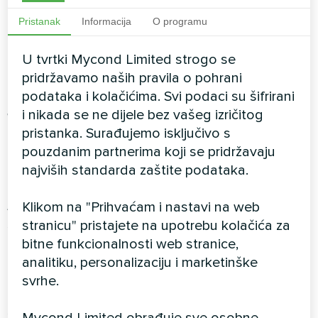
Iznimno tihi rad
Razina buke od 35-55 dB znači
Pristanak
Informacija
O programu
da vaš MSHA(C) sustav radi nevidljivo,
omogućujući mirno uživanje u vašem bazenu.
U tvrtki Mycond Limited strogo se
pridržavamo naših pravila o pohrani
Integracija pametnog
HVAC-a
podataka i kolačićima. Svi podaci su šifrirani
i nikada se ne dijele bez vašeg izričitog
Wi-Fi i Modbus povezivost
Daljinsko praćenje i
pristanka. Surađujemo isključivo s
upravljanje omogućuju upraviteljima objekata
pouzdanim partnerima koji se pridržavaju
optimizaciju performansi s bilo kojeg mjesta, uz
najviših standarda zaštite podataka.
upozorenja i dijagnostiku u stvarnom vremenu.
Automatsko podešavanje klime
Inteligentni
Klikom na "Prihvaćam i nastavi na web
senzori kontinuirano prate uvjete,
stranicu" pristajete na upotrebu kolačića za
prilagođavajući rad kako bi održali savršeno
bitne funkcionalnosti web stranice,
okruženje uz minimiziranje potrošnje energije.
analitiku, personalizaciju i marketinške
svrhe.
Upravljanje svježim zrakom
Programabilni dovod
svježeg zraka osigurava stalnu ventilaciju,
Mycond Limited obrađuje sve osobne