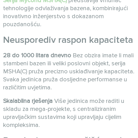
Serija Mycond MSHA(C)
predstavlja vrhunac
tehnologije odvlaživanja bazena, kombinirajući
inovativno inženjerstvo s dokazanom
pouzdanošću.
Neusporediv raspon kapaciteta
28 do 1000 litara dnevno
Bez obzira imate li mali
stambeni bazen ili veliki poslovni objekt, serija
MSHA(C) pruža precizno usklađivanje kapaciteta.
Svaka jedinica pruža dosljedne performanse u
različitim uvjetima.
Skalabilna rješenja
Više jedinica može raditi u
skladu za mega-projekte, s centraliziranim
upravljačkim sustavima koji upravljaju cijelim
kompleksima.