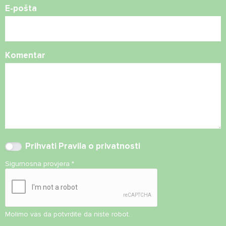
E-pošta
Komentar
Prihvati
Pravila o privatnosti
Sigurnosna provjera
*
Molimo vas da potvrdite da niste robot.