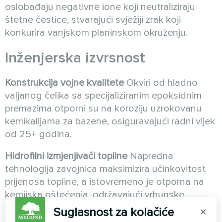
oslobađaju negativne ione koji neutraliziraju
štetne čestice, stvarajući svježiji zrak koji
konkurira vanjskom planinskom okruženju.
Inženjerska izvrsnost
Konstrukcija vojne kvalitete
Okviri od hladno
valjanog čelika sa specijaliziranim epoksidnim
premazima otporni su na koroziju uzrokovanu
kemikalijama za bazene, osiguravajući radni vijek
od 25+ godina.
Hidrofilni izmjenjivači topline
Napredna
tehnologija zavojnica maksimizira učinkovitost
prijenosa topline, a istovremeno je otporna na
kemijska oštećenja, održavajući vrhunske
performanse iz godine u godinu.
Suglasnost za kolačiće
×