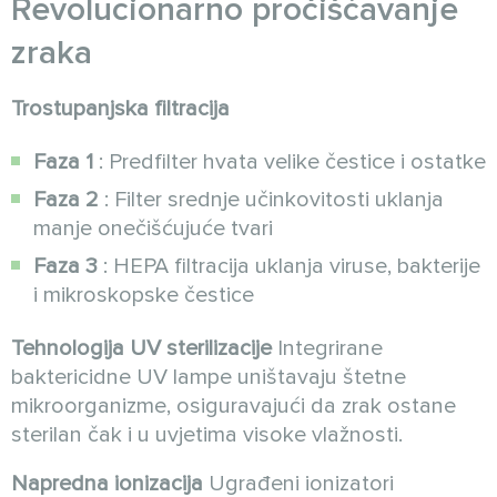
Revolucionarno pročišćavanje
zraka
Trostupanjska filtracija
Faza 1
: Predfilter hvata velike čestice i ostatke
Faza 2
: Filter srednje učinkovitosti uklanja
manje onečišćujuće tvari
Faza 3
: HEPA filtracija uklanja viruse, bakterije
i mikroskopske čestice
Tehnologija UV sterilizacije
Integrirane
baktericidne UV lampe uništavaju štetne
mikroorganizme, osiguravajući da zrak ostane
sterilan čak i u uvjetima visoke vlažnosti.
Napredna ionizacija
Ugrađeni ionizatori