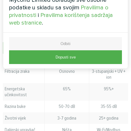
uklanjajući ustajali zrak i kemijske mirise.
podatke u skladu sa svojim
Pravilima o
privatnosti
i
Pravilima korištenja sadržaja
Tablica usporedbe performansi
web stranice
.
Značajka
Standardni odvlaživači
Serija MSHA(C)
zraka
Odbiti
Dnevni kapacitet
30-70L
28-1000L
Dopusti sve
Kemijska otpornost
Siromašno
Izvrsno
Filtracija zraka
Osnovno
3-stupanjski + UV +
ion
Energetska
65%
95%+
učinkovitost
Razina buke
50-70 dB
35-55 dB
Životni vijek
3-7 godina
25+ godina
Daljinski upravljač
Ništa
Wi-Fi/Modbus