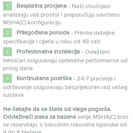
Besplatna procjena
- Naši stručnjaci
analiziraju vaš prostor i preporučuju savršenu
MSHA(C) konfiguraciju
Prilagođena ponuda
- Primite detaljne
specifikacije i cijene u roku od 48 sati
Profesionalna instalacija
- Ovlašteni
tehničari osiguravaju optimalne performanse od
prvog dana
Kontinuirana podrška
- 24/7 praćenje i
održavanje osiguravaju besprijekoran rad vašeg
sustava
Ne čekajte da se šteta od vlage pogorša.
Odvlaživači zraka za bazene
serije MSHA(C) brzo
se rezerviraju, s trenutnim rokovima isporuke od
4 do 6 tjedana.