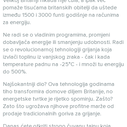
Velikoj Britaniji nikada nije čula, a ipak već
pomaže tisućama britanskih obitelji da uštede
između 1500 i 3000 funti godišnje na računima
za energiju.
Ne radi se o vladinim programima, promjeni
dobavljača energije ili smanjenju udobnosti. Radi
se o revolucionarnoj tehnologiji grijanja koja
izvlači toplinu iz vanjskog zraka - čak i kada
temperature padnu na -25°C - i množi tu energiju
do 500%.
Najšokantniji dio? Ova tehnologija godinama
tiho transformira domove diljem Britanije, no
energetske tvrtke je rijetko spominju. Zašto?
Zato što ugrožava njihove profitne marže od
prodaje tradicionalnih goriva za grijanje.
Danas ćete otkriti strogo čuvanu tajnu koja