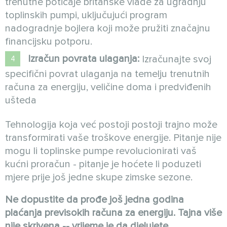
trenutne poticaje britanske vlade za ugradnju
toplinskih pumpi, uključujući program
nadogradnje bojlera koji može pružiti značajnu
financijsku potporu.
Izračun povrata ulaganja:
Izračunajte svoj
specifični povrat ulaganja na temelju trenutnih
računa za energiju, veličine doma i predviđenih
ušteda
Tehnologija koja već postoji postoji trajno može
transformirati vaše troškove energije. Pitanje nije
mogu li toplinske pumpe revolucionirati vaš
kućni proračun - pitanje je hoćete li poduzeti
mjere prije još jedne skupe zimske sezone.
Ne dopustite da prođe još jedna godina
plaćanja previsokih računa za energiju. Tajna više
nije skrivena -- vrijeme je da djelujete.