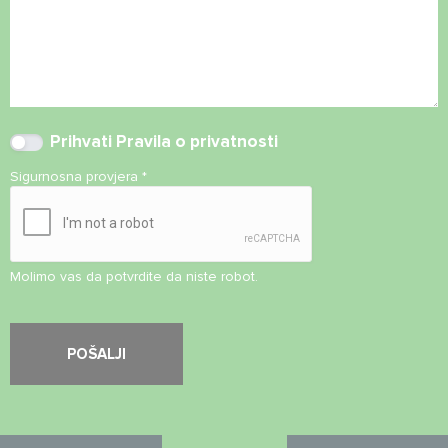
Prihvati
Pravila o privatnosti
Sigurnosna provjera
*
Molimo vas da potvrdite da niste robot.