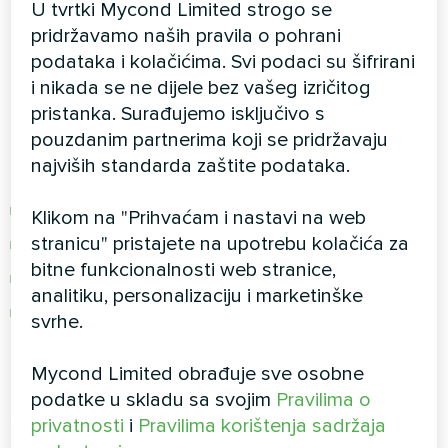
U tvrtki Mycond Limited strogo se
Dvozonska precizna kontrola
pridržavamo naših pravila o pohrani
podataka i kolačićima. Svi podaci su šifrirani
Revolucionarni aspekt koji izdvaja BeeSmart je
i nikada se ne dijele bez vašeg izričitog
upravljanje dvostrukim krugom grijanja s
pristanka. Surađujemo isključivo s
miješajućim ventilima. Možete održavati različite
pouzdanim partnerima koji se pridržavaju
temperature u različitim dijelovima svog doma:
najviših standarda zaštite podataka.
Životni prostori na 21°C za udobnost obitelji
Klikom na "Prihvaćam i nastavi na web
stranicu" pristajete na upotrebu kolačića za
Spavaće sobe na 18°C za optimalan san
bitne funkcionalnosti web stranice,
Krugovi podnog grijanja na 35°C
analitiku, personalizaciju i marketinške
Krugovi radijatora na 55°C
svrhe.
Ova preciznost eliminira gubitak ravnomjernog
Mycond Limited obrađuje sve osobne
zagrijavanja u neiskorištenim prostorima, obično
podatke u skladu sa svojim
Pravilima o
smanjujući potrošnju energije za 25-35%.
privatnosti
i
Pravilima korištenja sadržaja