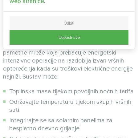
web stranice
.
Integracija pametne mreže i
izbjegavanje vršnih
Odbiti
opterećenja
Dopusti sve
BeeSmart sustavi uključuju funkcionalnost
pametne mreže koja prebacuje energetski
intenzivne operacije na razdoblja izvan vršnih
opterećenja kada su troškovi električne energije
najniži. Sustav može:
Toplinska masa tijekom povoljnih noćnih tarifa
Održavajte temperaturu tijekom skupih vršnih
sati
Integrirajte se sa solarnim panelima za
besplatno dnevno grijanje