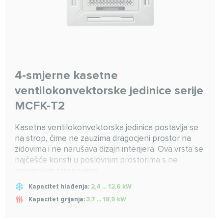
4-smjerne kasetne
ventilokonvektorske jedinice serije
MCFK-T2
Kasetna ventilokonvektorska jedinica postavlja se
na strop, čime ne zauzima dragocjeni prostor na
zidovima i ne narušava dizajn interijera. Ova vrsta se
najčešće koristi u poslovnim prostorima s ne
previsokim stropovima.
Kapacitet hlađenja:
2,4 ... 12,6 kW
Kapacitet grijanja:
3,7 ... 18,9 kW