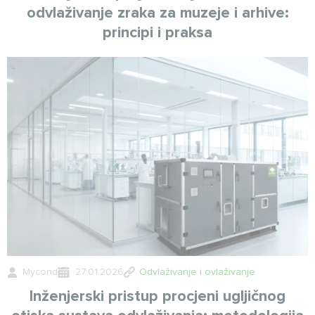
odvlaživanje zraka za muzeje i arhive:
principi i praksa
Mycond
27.01.2026
Odvlaživanje i ovlaživanje
Inženjerski pristup procjeni ugljičnog