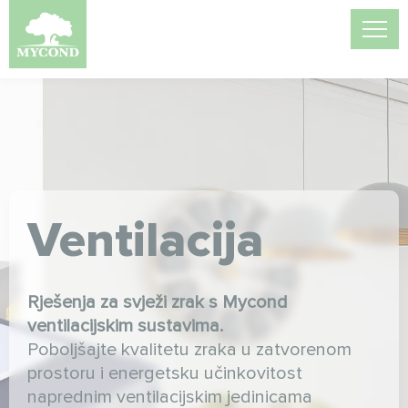
Ventilatorske
konvektore
Učinkovita kontrola klime s Mycond
ventilokonvektorima.
Osigurajte snažno grijanje i hlađenje s
energetski učinkovitim ventilokonvektorima