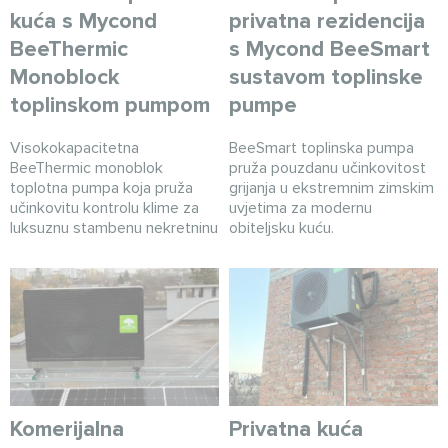
kuća s Mycond
privatna rezidencija
BeeThermic
s Mycond BeeSmart
Monoblock
sustavom toplinske
toplinskom pumpom
pumpe
Visokokapacitetna
BeeSmart toplinska pumpa
BeeThermic monoblok
pruža pouzdanu učinkovitost
toplotna pumpa koja pruža
grijanja u ekstremnim zimskim
učinkovitu kontrolu klime za
uvjetima za modernu
luksuznu stambenu nekretninu
obiteljsku kuću.
Komerijalna
Privatna kuća