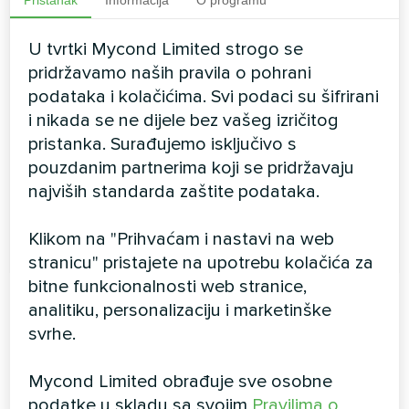
Modularna toplinska pumpa
U tvrtki Mycond Limited strogo se
Inverter MCU-YHI serija
pridržavamo naših pravila o pohrani
podataka i kolačićima. Svi podaci su šifrirani
Visokotehnološka serija toplinskih pumpi MCU YHI
i nikada se ne dijele bez vašeg izričitog
tvrtke Mycond izrađena je na temelju naprednih
pristanka. Surađujemo isključivo s
tehnologija. Srce jedinice je napredni inverterski
kompresor s EVI tehnologijom. Uz ventilatore
pouzdanim partnerima koji se pridržavaju
izrađene na temelju inverterskih tehnologija,
najviših standarda zaštite podataka.
mikroprocesorskog tipa upravljanja i drugih
Kapacitet hlađenja:
33,5 - 130 kW
komponenti svjetski poznatih marki, toplinska
Klikom na "Prihvaćam i nastavi na web
Kapacitet grijanja:
34 -150 kW
pumpa jamči neprekidan rad tijekom cijele godine,
stranicu" pristajete na upotrebu kolačića za
kako za hladnoću do -20...55 C tako i za grijanje do
bitne funkcionalnosti web stranice,
-26...55 C stupnjeva. Kombinira visoku učinkovitost
s točnim i cjelogodišnjim održavanjem klimatskih
analitiku, personalizaciju i marketinške
performansi za bilo koji sustav.
VIŠE PROIZVODA
svrhe.
Mycond Limited obrađuje sve osobne
podatke u skladu sa svojim
Pravilima o