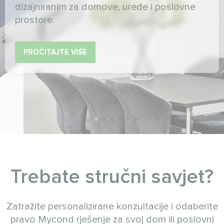
dizajniranim za tihi rad, moderne interijere i
pouzdane performanse u bilo kojem
okruženju.
PROČITAJTE VIŠE
Trebate stručni savjet?
Zatražite personalizirane konzultacije i odaberite
pravo Mycond rješenje za svoj dom ili poslovni