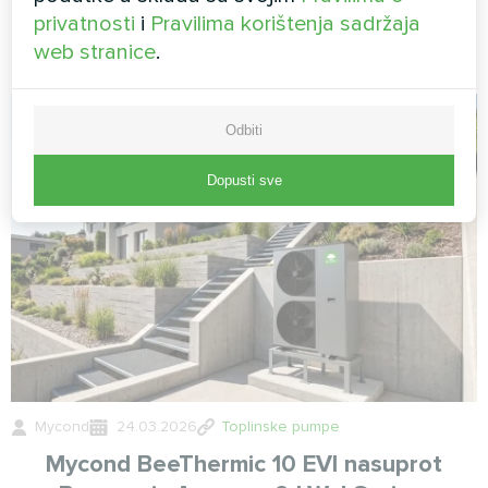
privatnosti
i
Pravilima korištenja sadržaja
Blog
web stranice
.
Odbiti
Dopusti sve
Mycond
24.03.2026
Toplinske pumpe
Mycond BeeThermic 10 EVI nasuprot