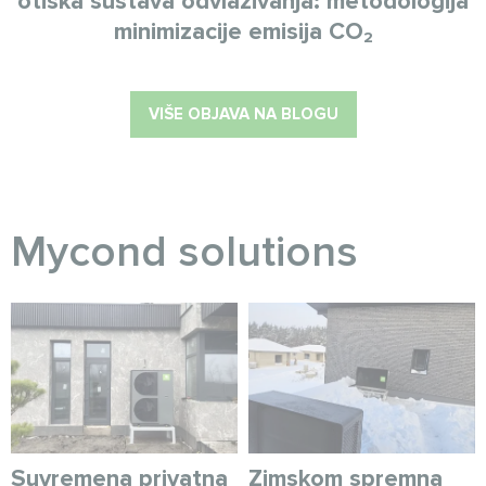
otiska sustava odvlaživanja: metodologija
minimizacije emisija CO₂
VIŠE OBJAVA NA BLOGU
Myсond solutions
Suvremena privatna
Zimskom spremna