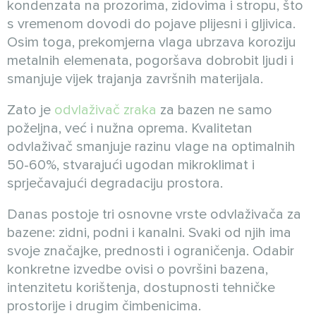
kondenzata na prozorima, zidovima i stropu, što
s vremenom dovodi do pojave plijesni i gljivica.
Osim toga, prekomjerna vlaga ubrzava koroziju
metalnih elemenata, pogoršava dobrobit ljudi i
smanjuje vijek trajanja završnih materijala.
Zato je
odvlaživač zraka
za bazen ne samo
poželjna, već i nužna oprema. Kvalitetan
odvlaživač smanjuje razinu vlage na optimalnih
50-60%, stvarajući ugodan mikroklimat i
sprječavajući degradaciju prostora.
Danas postoje tri osnovne vrste odvlaživača za
bazene: zidni, podni i kanalni. Svaki od njih ima
svoje značajke, prednosti i ograničenja. Odabir
konkretne izvedbe ovisi o površini bazena,
intenzitetu korištenja, dostupnosti tehničke
prostorije i drugim čimbenicima.