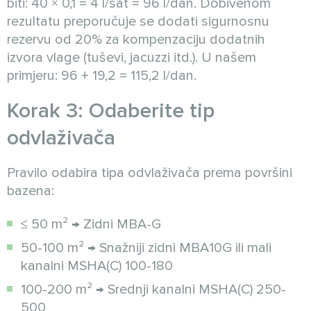
biti: 40 × 0,1 = 4 l/sat = 96 l/dan. Dobivenom
rezultatu preporučuje se dodati sigurnosnu
rezervu od 20% za kompenzaciju dodatnih
izvora vlage (tuševi, jacuzzi itd.). U našem
primjeru: 96 + 19,2 = 115,2 l/dan.
Korak 3: Odaberite tip
odvlaživača
Pravilo odabira tipa odvlaživača prema površini
bazena:
≤ 50 m² → Zidni MBA-G
50-100 m² → Snažniji zidni MBA10G ili mali
kanalni MSHA(C) 100-180
100-200 m² → Srednji kanalni MSHA(C) 250-
500