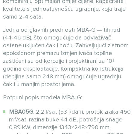
kombiniraju optimalan omjer cijene, kapaciteta i
kvalitete s jednostavnošću ugradnje, koja traje
samo 2-4 sata.
Jedna od glavnih prednosti MBA-G — tih rad
(44-46 dB), što omogućuje da odvlaživač
ostane uključen čak i noću. Zahvaljujući zlatnom
epoksidnom premazu izmjenjivača topline
zaštićeni su od korozije i projektirani za 10+
godina eksploatacije. Kompaktna konstrukcija
(debljina samo 248 mm) omogućuje ugradnju
čak i u manjim prostorijama.
Potpuni popis modela MBA-G:
MBA05G
: 2,2 l/sat (53 l/dan), protok zraka 450
m³/sat, razina buke 44 dB, potrošnja snage
0,89 kW, dimenzije 1343×248×790 mm,