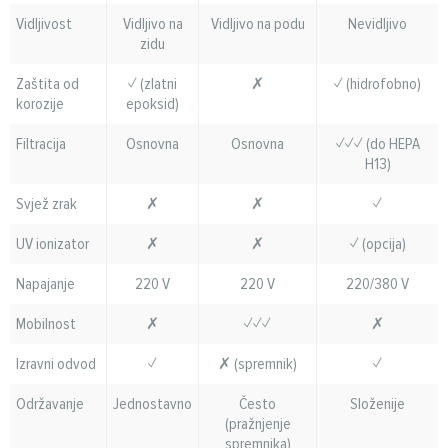
Vidljivost
Vidljivo na
Vidljivo na podu
Nevidljivo
zidu
Zaštita od
✓ (zlatni
✗
✓ (hidrofobno)
korozije
epoksid)
Filtracija
Osnovna
Osnovna
✓✓✓ (do HEPA
H13)
Svjež zrak
✗
✗
✓
UV ionizator
✗
✗
✓ (opcija)
Napajanje
220 V
220 V
220/380 V
Mobilnost
✗
✓✓✓
✗
Izravni odvod
✓
✗ (spremnik)
✓
Održavanje
Jednostavno
Često
Složenije
(pražnjenje
spremnika)