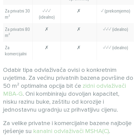
Za privatni 30
✓✓✓
✗
✓ (prekomjerno)
m²
(idealno)
Za privatni 80
✗
✗
✓✓✓ (idealno)
m²
Za
✗
✗
✓✓✓ (idealno)
komercijalni
Odabir tipa odvlaživača ovisi o konkretnim
uvjetima. Za većinu privatnih bazena površine do
50 m² optimalna opcija bit će
zidni odvlaživači
MBA-G
. Oni kombiniraju dovoljan kapacitet,
nisku razinu buke, zaštitu od korozije i
jednostavnu ugradnju uz prihvatljivu cijenu.
Za velike privatne i komercijalne bazene najbolje
rješenje su
kanalni odvlaživači MSHA(C)
.