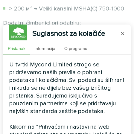
> 200 м² → Veliki kanalni MSHA(C) 750-1000
Dodatni čimbenici pri odabiru:
Suglasnost za kolačiće
×
Zidni MBA-G je dobar odabir ako:
Pristanak
Informacija
O programu
Imate privatni bazen do 50 m²
Bazen se nalazi u stambenoj zoni
U tvrtki Mycond Limited strogo se
Kritično je važna niska razina buke (44-46 dB)
pridržavamo naših pravila o pohrani
podataka i kolačićima. Svi podaci su šifrirani
Ograničen budžet
i nikada se ne dijele bez vašeg izričitog
Nema tehničke prostorije
pristanka. Surađujemo isključivo s
Važna je jednostavnost ugradnje
pouzdanim partnerima koji se pridržavaju
najviših standarda zaštite podataka.
Dostupno je samo jednofazno napajanje 220
V
Klikom na "Prihvaćam i nastavi na web
Kanalni MSHA(C) je dobar odabir ako: