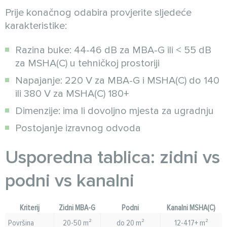
Prije konačnog odabira provjerite sljedeće
karakteristike:
Razina buke: 44-46 dB za MBA-G ili < 55 dB
za MSHA(C) u tehničkoj prostoriji
Napajanje: 220 V za MBA-G i MSHA(C) do 140
ili 380 V za MSHA(C) 180+
Dimenzije: ima li dovoljno mjesta za ugradnju
Postojanje izravnog odvoda
Usporedna tablica: zidni vs
podni vs kanalni
Kriterij
Zidni MBA-G
Podni
Kanalni MSHA(C)
Površina
20-50 m²
do 20 m²
12-417+ m²