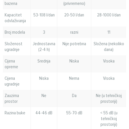
bazena
(privremeno)
Kapacitet
53-108 l/dan
20-50 l/dan
28-1000 l/dan
odvlaživanja
Broj modela
3
razni
11
Složenost
Jednostavna
Nije potrebna
Složena (nekoliko
ugradnje
(2-4 h)
dana)
Cijena
Srednja
Niska
Visoka
opreme
Cijena
Niska
Nema
Visoka
ugradnje
Zauzima
Ne
Da
Ne (u tehničkoj
prostor
prostoriji)
Razina buke
44-46 dB
55-70 dB
< 55 dB (u
tehničkoj
prostoriji)