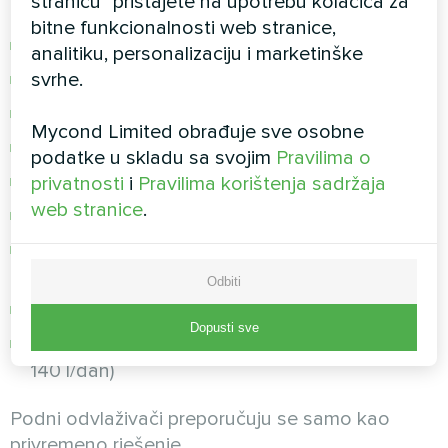
stranicu" pristajete na upotrebu kolačića za
bitne funkcionalnosti web stranice,
Bazen je veći od 50 m²
analitiku, personalizaciju i marketinške
svrhe.
Postoji tehnička prostorija pored bazena
Estetika je kritično važna (želite sakriti opremu)
Mycond Limited obrađuje sve osobne
Moguć je složeniji sustav ugradnje s kanalima
podatke u skladu sa svojim
Pravilima o
Potrebna je integracija sa sustavom ventilacije
privatnosti
i
Pravilima korištenja sadržaja
web stranice
.
Poželjan je dotok svježeg zraka
Potrebna je maksimalna filtracija (HEPA H13 +
UV)
Odbiti
Riječ je o komercijalnom objektu
Dopusti sve
Postoji trofazno napajanje 380 V (za modele >
140 l/dan)
Podni odvlaživači preporučuju se samo kao
privremeno rješenje.