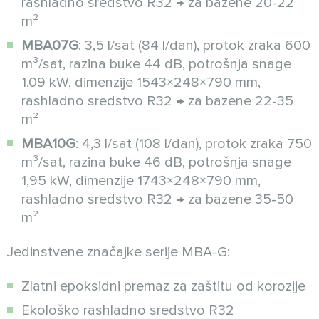
rashladno sredstvo R32 → za bazene 20-22
m²
MBA07G
: 3,5 l/sat (84 l/dan), protok zraka 600
m³/sat, razina buke 44 dB, potrošnja snage
1,09 kW, dimenzije 1543×248×790 mm,
rashladno sredstvo R32 → za bazene 22-35
m²
MBA10G
: 4,3 l/sat (108 l/dan), protok zraka 750
m³/sat, razina buke 46 dB, potrošnja snage
1,95 kW, dimenzije 1743×248×790 mm,
rashladno sredstvo R32 → za bazene 35-50
m²
Jedinstvene značajke serije MBA-G:
Zlatni epoksidni premaz za zaštitu od korozije
Ekološko rashladno sredstvo R32