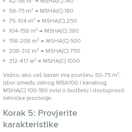
42-58 m² → MSHA(C) 140
58-75 m² → MSHA(C) 180
75-104 m² → MSHA(C) 250
104-158 m² → MSHA(C) 380
158-208 m² → MSHA(C) 500
208-312 m² → MSHA(C) 750
312-417 м² → MSHA(C) 1000
Važno: ako vaš bazen ima površinu 50-75 m²,
izbor između zidnog MBA10G i kanalnog
MSHA(C) 100-180 ovisi o budžetu i dostupnosti
tehničke prostorije.
Korak 5: Provjerite
karakteristike