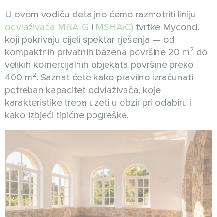
U ovom vodiču detaljno ćemo razmotriti liniju
odvlaživača MBA-G
i
MSHA(C)
tvrtke Mycond,
koji pokrivaju cijeli spektar rješenja — od
kompaktnih privatnih bazena površine 20 m² do
velikih komercijalnih objekata površine preko
400 m². Saznat ćete kako pravilno izračunati
potreban kapacitet odvlaživača, koje
karakteristike treba uzeti u obzir pri odabiru i
kako izbjeći tipične pogreške.