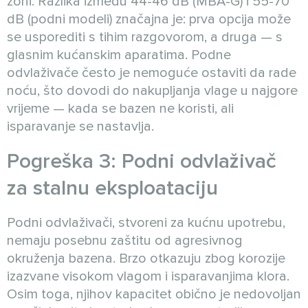
zoni. Razlika između 44-46 dB (MBA-G) i 55-70
dB (podni modeli) značajna je: prva opcija može
se usporediti s tihim razgovorom, a druga — s
glasnim kućanskim aparatima. Podne
odvlaživače često je nemoguće ostaviti da rade
noću, što dovodi do nakupljanja vlage u najgore
vrijeme — kada se bazen ne koristi, ali
isparavanje se nastavlja.
Pogreška 3: Podni odvlaživač
za stalnu eksploataciju
Podni odvlaživači, stvoreni za kućnu upotrebu,
nemaju posebnu zaštitu od agresivnog
okruženja bazena. Brzo otkazuju zbog korozije
izazvane visokom vlagom i isparavanjima klora.
Osim toga, njihov kapacitet obično je nedovoljan