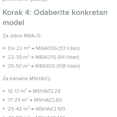
Korak 4: Odaberite konkretan
model
Za zidne MBA-G:
Do 22 m² → MBA05G (53 l/dan)
22-35 m² → MBA07G (84 l/dan)
35-50 m² → MBA10G (108 l/dan)
Za kanalne MSHA(C):
12-17 m² → MSHA(C) 28
17-25 m² → MSHA(C) 60
25-42 m² → MSHA(C) 100