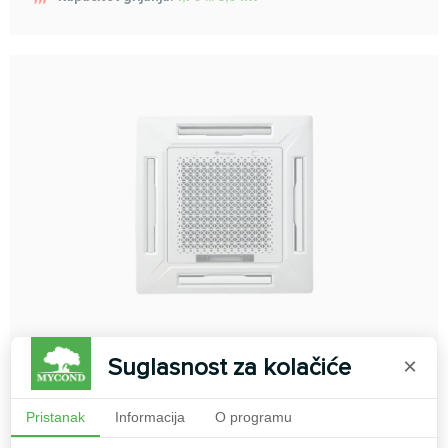
Suglasnost za kolačiće
×
4-smjerne kasetne
Pristanak
Informacija
O programu
ventilokonvektorske jedinice serije