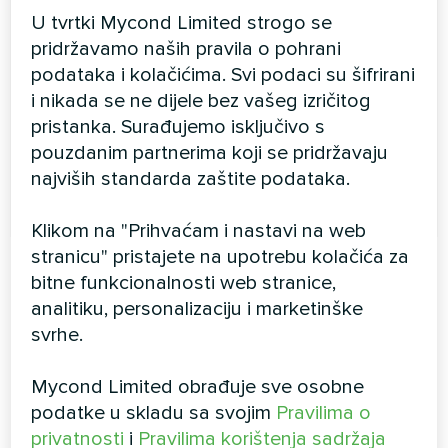
MCFK-T2
U tvrtki Mycond Limited strogo se
pridržavamo naših pravila o pohrani
Kasetna ventilokonvektorska jedinica postavlja se
podataka i kolačićima. Svi podaci su šifrirani
na strop, čime ne zauzima dragocjeni prostor na
zidovima i ne narušava dizajn interijera. Ova vrsta se
i nikada se ne dijele bez vašeg izričitog
najčešće koristi u poslovnim prostorima s ne
pristanka. Surađujemo isključivo s
previsokim stropovima.
pouzdanim partnerima koji se pridržavaju
Kapacitet hlađenja:
2,4 ... 12,6 kW
najviših standarda zaštite podataka.
Kapacitet grijanja:
3,7 ... 18,9 kW
Klikom na "Prihvaćam i nastavi na web
stranicu" pristajete na upotrebu kolačića za
bitne funkcionalnosti web stranice,
VIŠE PROIZVODA
analitiku, personalizaciju i marketinške
svrhe.
Mycond Limited obrađuje sve osobne
podatke u skladu sa svojim
Pravilima o
Blog
privatnosti
i
Pravilima korištenja sadržaja