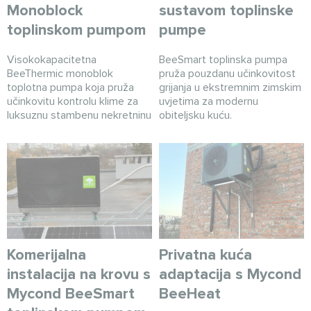
Monoblock
sustavom toplinske
toplinskom pumpom
pumpe
Visokokapacitetna
BeeSmart toplinska pumpa
BeeThermic monoblok
pruža pouzdanu učinkovitost
toplotna pumpa koja pruža
grijanja u ekstremnim zimskim
učinkovitu kontrolu klime za
uvjetima za modernu
luksuznu stambenu nekretninu
obiteljsku kuću.
Komerijalna
Privatna kuća
instalacija na krovu s
adaptacija s Mycond
Mycond BeeSmart
BeeHeat