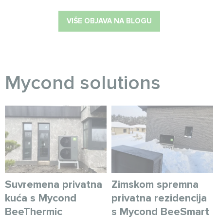
VIŠE OBJAVA NA BLOGU
Myсond solutions
Suvremena privatna
Zimskom spremna
kuća s Mycond
privatna rezidencija
BeeThermic
s Mycond BeeSmart