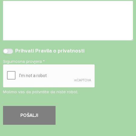
Prihvati
Pravila o privatnosti
Sigurnosna provjera
*
Molimo vas da potvrdite da niste robot.