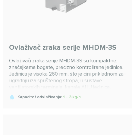
Ovlaživač zraka serije MHDM-3S
Ovlaživači zraka serije MHDM-3S su kompaktne,
značajkama bogate, precizno kontrolirane jedinice.
Jedinica je visoka 260 mm, što je čini prikladnom za
ugradnju iza spuštenog stropa, u sustave
ventilatorskih terminala, kanale AHU jedinica,
sustave dovoda svježeg zraka ili ventilacijske
Kapacitet odvlaživanja:
1 ... 3 kg/h
sustave.